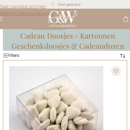
Gratis personalisatie
Naar navigatie springen
Naar hoofdinhoud springen
Gifts & Weddings
>
Cadeau Doosjes
Cadeau Doosjes - Kartonnen
Geschenkdoosjes & Cadeaudozen