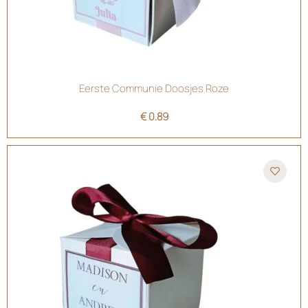
Eerste Communie Doosjes Roze
€
0.89