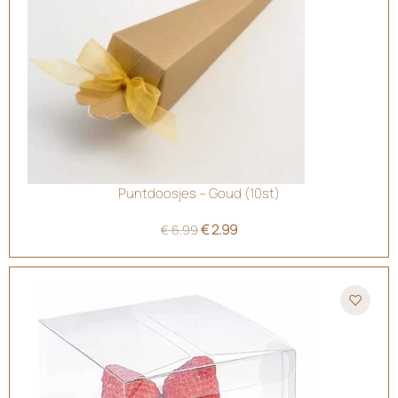
Puntdoosjes – Goud (10st)
€
2.99
€
6.99