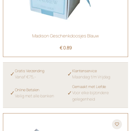
Madison Geschenkdoosjes Blauw
€
0.89
Gratis Verzending
Klantenservice
✓
✓
Vanaf €75,-
Maandag t/m Vrijdag
Gemaakt met Liefde
Online Betalen
✓
✓
Voor elke bijzondere
Veilig met alle banken
gelegenheid