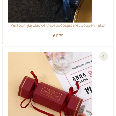
Persoonlijke Blauwe Snoepdoosjes met Gouden Tekst
€
0.79