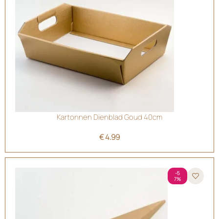
Kartonnen Dienblad Goud 40cm
€
4.99
-5
7%