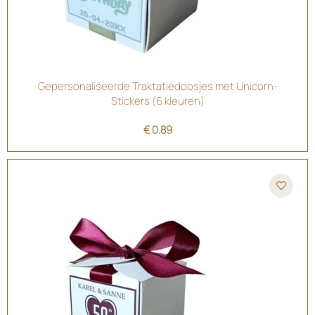
Gepersonaliseerde Traktatiedoosjes met Unicorn-
Stickers (6 kleuren)
€
0.89