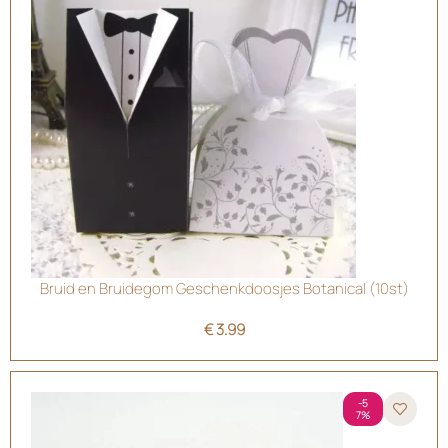
Bruid en Bruidegom Geschenkdoosjes Botanical (10st)
€
3.99
-5
7%