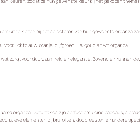
aan kleuren, zodat ze hun gewenste kleur bij het gekozen thema k
 om uit te kiezen bij het selecteren van hun gewenste organza zak
ivoor, lichtblauw, oranje, olijfgroen, lila, goud en wit organza.
l, wat zorgt voor duurzaamheid en elegantie. Bovendien kunnen d
enaamd organza. Deze zakjes zijn perfect om kleine cadeaus, siera
 decoratieve elementen bij bruiloften, doopfeesten en andere spe