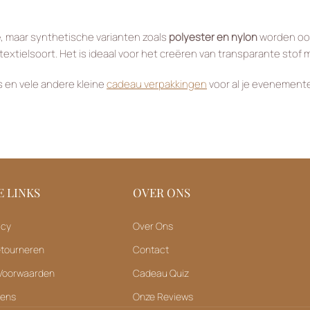
e
, maar synthetische varianten zoals
polyester en nylon
worden ook 
extielsoort. Het is ideaal voor het creëren van transparante stof 
es en vele andere kleine
cadeau verpakkingen
voor al je evenementen
 LINKS
OVER ONS
icy
Over Ons
etourneren
Contact
Voorwaarden
Cadeau Quiz
vens
Onze Reviews