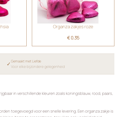
chsia
Organza zakjes roze
€
0.35
Gemaakt met Liefde
✓
Voor elke bijzondere gelegenheid
ijgbaar in verschillende kleuren zoals koningsblauw, rood, paars,
den toegevoegd voor een snelle levering. Een organza zakje is