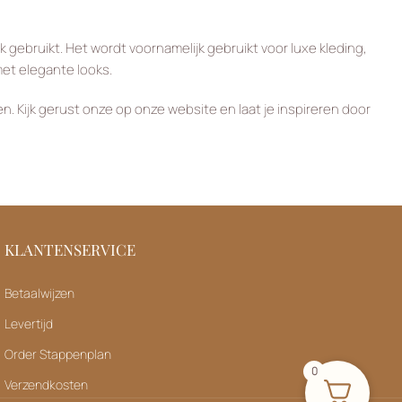
gebruikt. Het wordt voornamelijk gebruikt voor luxe kleding,
met elegante looks.
. Kijk gerust onze op onze website en laat je inspireren door
KLANTENSERVICE
Betaalwijzen
Levertijd
Order Stappenplan
0
Verzendkosten