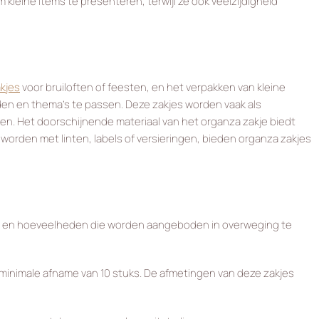
eine items te presenteren, terwijl ze ook veelzijdigheid
kjes
voor bruiloften of feesten, en het verpakken van kleine
den en thema’s te passen. Deze zakjes worden vaak als
en. Het doorschijnende materiaal van het organza zakje biedt
e worden met linten, labels of versieringen, bieden organza zakjes
aten en hoeveelheden die worden aangeboden in overweging te
n minimale afname van 10 stuks. De afmetingen van deze zakjes