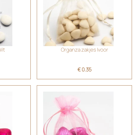
it
Organza zakjes Ivoor
€
0.35