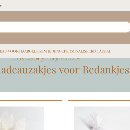
 ▼
EAU VOOR HAAR
GELEGENHEDEN
GEPERSONALISEERD CADEAU
Gifts & Weddings
>
Organza Zakjes
adeauzakjes voor Bedankjes