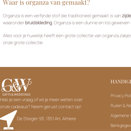
Waar is organza van gemaakt?
Organza is een verfijnde stof die traditioneel gemaakt is van
zijd
waaronder
bruidskleding
. Organza is een dunne en los geweven t
Alles voor je huwelijk heeft een grote collectie van organza zakj
onze grote collectie.
HANDIGE
Privacy Pol
Heb je een vraag of wil je meer weten over
Ruilen & R
onze cadeaus? Neem gerust contact op!
Algemene 
De Steiger 93, 1351 AH, Almere
Bankgege