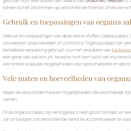
geschikt voor vele doeleinden waaronder
bruiloften, feesten
of 
bieden bij het afstemmen op verschillende thema’s of kleurensc
Gebruik en toepassingen van organza za
Gebruik en toepassingen van deze kleine stoffen cadeauzakjes,
voorwerpen zoals sieraden of cosmetica. Organza zakjes zijn ve
betaalbare verpakking gebruikt voor het verpakken van
bedankje
een glimp van wat erin zit, terwijl er toch een lucht van mysteri
een breed scala aan mogelijkheden voor personalisatie en decor
Vele maten en hoeveelheden van organza
Naast de verscheidenheid en mogelijkheden die beschikbaar zijn
nemen.
Onze organza zakjes zijn verkrijgbaar in een groot formaat, en 
zijn ontworpen om verschillende items te accommoderen en bie