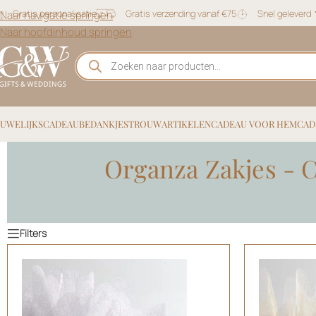
Gratis personalisatie
Gratis verzending vanaf €75
Snel geleverd
Naar navigatie springen
Naar hoofdinhoud springen
UWELIJKSCADEAU
BEDANKJES
TROUWARTIKELEN
CADEAU VOOR HEM
CAD
Organza Zakjes - C