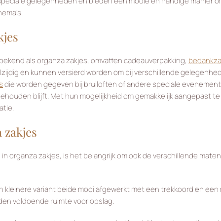
speciale gelegenheden en bieden een mooie en handige manier om kl
hema’s.
kjes
 bekend als organza zakjes, omvatten cadeauverpakking,
bedankza
elzijdig en kunnen versierd worden om bij verschillende gelegenhe
s
die worden gegeven bij bruiloften of andere speciale evenement
e behouden blijft. Met hun mogelijkheid om gemakkelijk aangepast t
atie.
 zakjes
 in organza zakjes, is het belangrijk om ook de verschillende m
een kleinere variant beide mooi afgewerkt met een trekkoord en ee
den voldoende ruimte voor opslag.