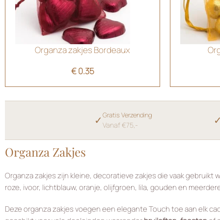
Organza zakjes Bordeaux
Or
€
0.35
Gratis Verzending
✓
Vanaf €75,-
Organza Zakjes
Organza zakjes zijn kleine, decoratieve zakjes die vaak gebruikt 
roze, ivoor, lichtblauw, oranje, olijfgroen, lila, gouden en meer
Deze organza zakjes voegen een elegante Touch toe aan elk cad