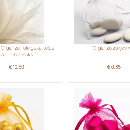
r Organza Tule gekartelde
Organza zakjes W
rand – 50 Stuks
€
12.50
€
0.35