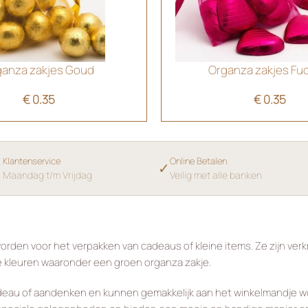
ganza zakjes Goud
Organza zakjes Fu
€
0.35
€
0.35
Klantenservice
Online Betalen
✓
✓
Maandag t/m Vrijdag
Veilig met alle banken
worden voor het verpakken van cadeaus of kleine items. Ze zijn verkr
dere kleuren waaronder een groen organza zakje.
eau of aandenken en kunnen gemakkelijk aan het winkelmandje wor