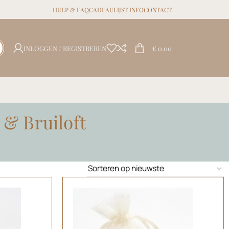
HULP & FAQ
CADEAULIJST INFO
CONTACT
INLOGGEN / REGISTREREN
€
0.00
 & Bruiloft