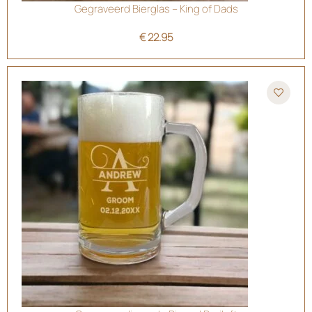
Gegraveerd Bierglas – King of Dads
€
22.95