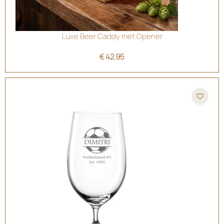
Luxe Beer Caddy met Opener
€
42.95