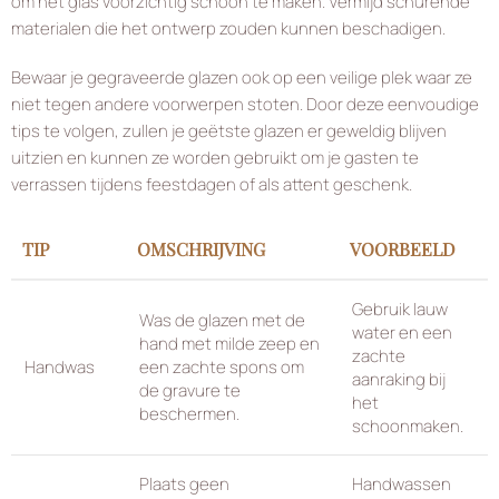
om het glas voorzichtig schoon te maken. Vermijd schurende
materialen die het ontwerp zouden kunnen beschadigen.
Bewaar je gegraveerde glazen ook op een veilige plek waar ze
niet tegen andere voorwerpen stoten. Door deze eenvoudige
tips te volgen, zullen je geëtste glazen er geweldig blijven
uitzien en kunnen ze worden gebruikt om je gasten te
verrassen tijdens feestdagen of als attent geschenk.
TIP
OMSCHRIJVING
VOORBEELD
Gebruik lauw
Was de glazen met de
water en een
hand met milde zeep en
zachte
Handwas
een zachte spons om
aanraking bij
de gravure te
het
beschermen.
schoonmaken.
Plaats geen
Handwassen