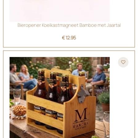
Bieropener Koelkastmagneet Bamboe met Jaartal
€
12.95