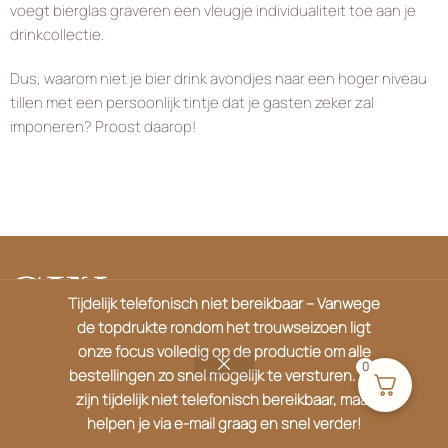
voegt bierglas graveren een vleugje individualiteit toe aan je
drinkcollectie.
Dus, waarom niet je bier drink avondjes naar een hoger niveau
tillen met een persoonlijk tintje dat je gasten zeker zal
imponeren? Proost daarop!
Tijdelijk telefonisch niet bereikbaar – Vanwege
de topdrukte rondom het trouwseizoen ligt
Heb je een vraag of wil je meer weten over
onze focus volledig op de productie om alle
0
onze cadeaus? Neem gerust contact op!
bestellingen zo snel mogelijk te versturen. We
zijn tijdelijk niet telefonisch bereikbaar, maar
De Steiger 93, 1351 AH, Almere
helpen je via e-mail graag en snel verder!