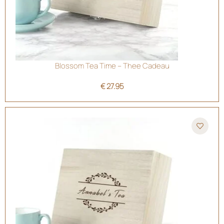
Blossom Tea Time – Thee Cadeau
€
27.95