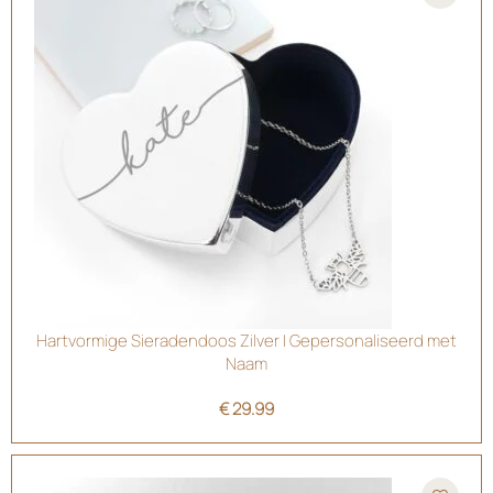
Hartvormige Sieradendoos Zilver | Gepersonaliseerd met
Naam
€
29.99