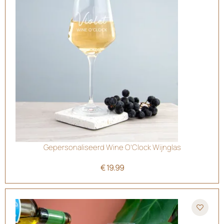
Gepersonaliseerd Wine O’Clock Wijnglas
€
19.99