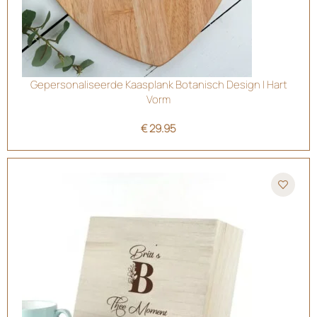
Gepersonaliseerde Kaasplank Botanisch Design | Hart
Vorm
€
29.95