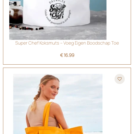
Super Chef Koksmuts – Voeg Eigen Boodschap Toe
€
16.99