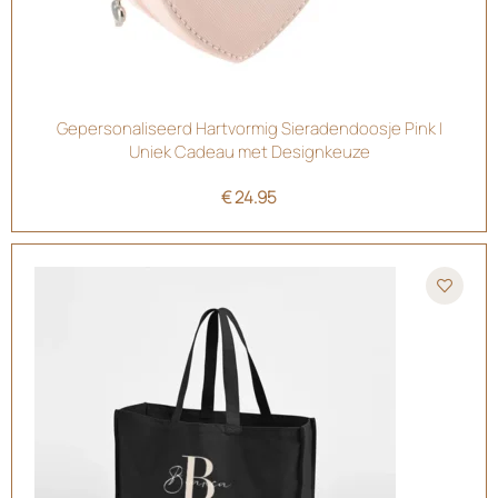
Gepersonaliseerd Hartvormig Sieradendoosje Pink |
Uniek Cadeau met Designkeuze
€
24.95