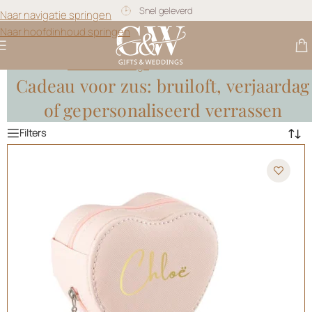
Snel geleverd
Naar navigatie springen
Naar hoofdinhoud springen
Gratis personalisatie
Gifts & Weddings
>
Cadeau voor Zussen
Cadeau voor zus: bruiloft, verjaardag
of gepersonaliseerd verrassen