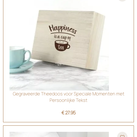
Gegraveerde Theedoos voor Speciale Momenten met
Persoonlijke Tekst
€
27.95