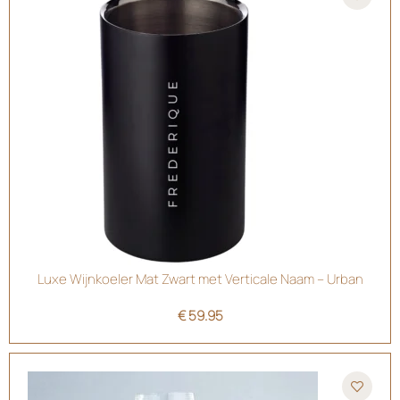
Luxe Wijnkoeler Mat Zwart met Verticale Naam – Urban
€
59.95