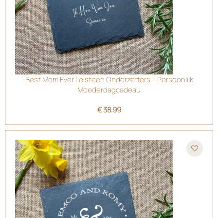
Best Mom Ever Leisteen Onderzetters – Persoonlijk
Moederdagcadeau
€
38.99