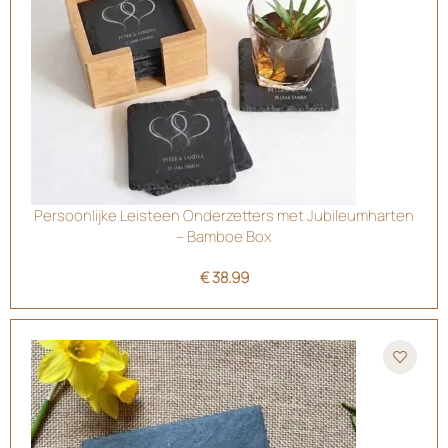
Persoonlijke Leisteen Onderzetters met Jubileumharten
– Bamboe Box
€
38.99