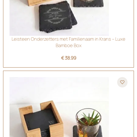
Leisteen Onderzetters met Familienaam in Krans – Luxe
Bamboe Box
€
38.99