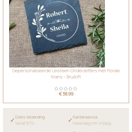
Gepersonaliseerde Leisteen Onderzetters met Florale
Krans – Bruiloft
€
38.99
Gratis Verzending
Klantenservice
✓
✓
Vanaf €75,-
Maandag t/m Vrijdag