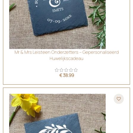
Mr & Mrs Leisteen Onderzetters – Gepersonaliseerd
Huwelijkscadeau
€
38.99