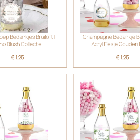
ep Bedankjes Bruiloft |
Champagne Bedankje Bo
ho Blush Collectie
Acryl Flesje Gouden
€
1.25
€
1.25