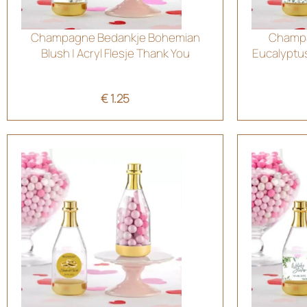
Champagne Bedankje Bohemian
Champa
Blush | Acryl Flesje Thank You
Eucalyptus
€
1.25