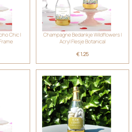
ho Chic |
Champagne Bedankje Wildflowers |
 Frame
Acryl Flesje Botanical
€
1.25