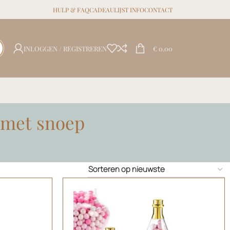
HULP & FAQ
CADEAULIJST INFO
CONTACT
INLOGGEN / REGISTREREN
€
0.00
n met snoep