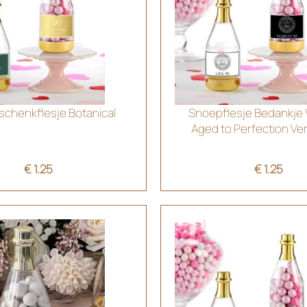
schenkflesje Botanical
Snoepflesje Bedankje V
Aged to Perfection Ve
€
1.25
€
1.25