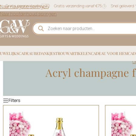
Gratis personalisatie
Gratis verzending vanaf €75
Snel geleverd
Naar navigatie springen
Naar hoofdinhoud springen
UWELIJKSCADEAU
BEDANKJES
TROUWARTIKELEN
CADEAU VOOR HEM
CAD
G
Acryl champagne fl