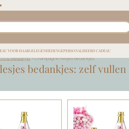
 ▼
EAU VOOR HAAR
GELEGENHEDEN
GEPERSONALISEERD CADEAU
ifts & Weddings
>
Champagne Flesjes Bedankjes
esjes bedankjes: zelf vulle