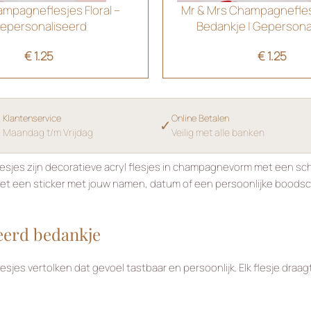
ampagneflesjes Floral –
Mr & Mrs Champagneflesj
epersonaliseerd
Bedankje | Gepersona
€
1.25
€
1.25
Klantenservice
Online Betalen
✓
✓
Maandag t/m Vrijdag
Veilig met alle banken
flesjes zijn decoratieve acryl flesjes in champagnevorm met een sc
e met een sticker met jouw namen, datum of een persoonlijke boodsc
eerd bedankje
es vertolken dat gevoel tastbaar en persoonlijk. Elk flesje draagt