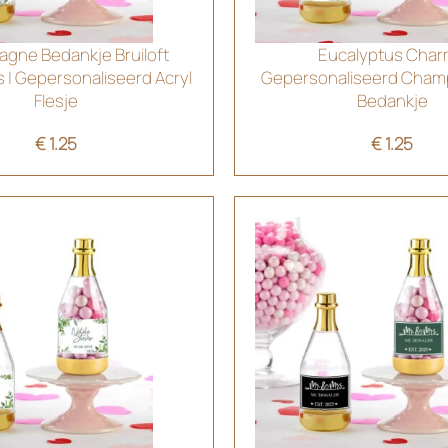
gne Bedankje Bruiloft
Eucalyptus Cha
 | Gepersonaliseerd Acryl
Gepersonaliseerd Cham
Flesje
Bedankje
€
1.25
€
1.25