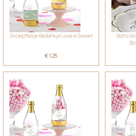
Snoepflesje Bedankje Love is Sweet
Boho Sno
Bo
€
1.25