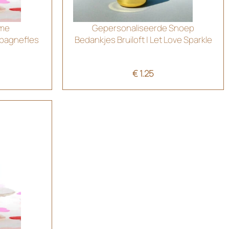
rme
Gepersonaliseerde Snoep
pagnefles
Bedankjes Bruiloft | Let Love Sparkle
€
1.25