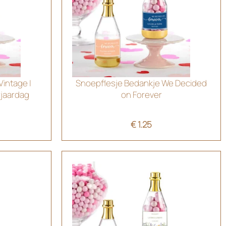
intage |
Snoepflesje Bedankje We Decided
rjaardag
on Forever
€
1.25