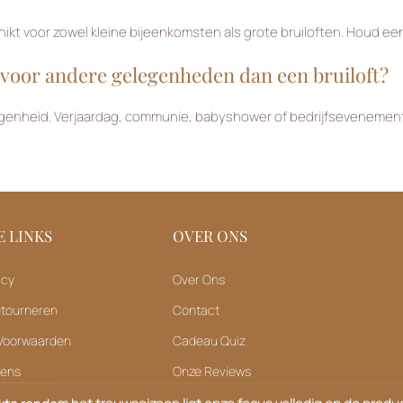
chikt voor zowel kleine bijeenkomsten als grote bruiloften. Houd e
 voor andere gelegenheden dan een bruiloft?
genheid. Verjaardag, communie, babyshower of bedrijfsevenement: e
 LINKS
OVER ONS
icy
Over Ons
etourneren
Contact
Voorwaarden
Cadeau Quiz
vens
Onze Reviews
ukte rondom het trouwseizoen ligt onze focus volledig op de product
spiratie & Tips
Bruiloft Statistieken