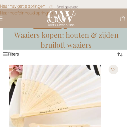
Snel geleverd
Naar navigatie springen
Naar hoofdinhoud springen
Gratis personalisatie
Gifts & Weddings
>
Waaiers Kopen
Waaiers kopen: houten & zijden
bruiloft waaiers