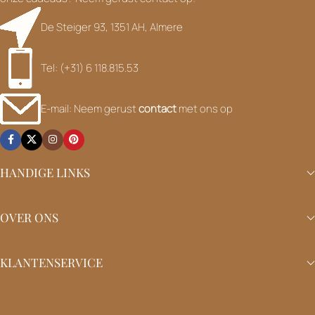
De Steiger 93, 1351 AH, Almere
Tel: (+31) 6 118.815.53
E-mail: Neem gerust
contact
met ons op
HANDIGE LINKS
OVER ONS
KLANTENSERVICE
Tijdelijk telefonisch niet bereikbaar – Vanwege
de topdrukte rondom het trouwseizoen ligt