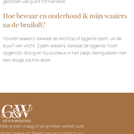
gesloten van punt tot handvat.
Hoe bewaar en onderhoud ik mijn waaiers
na de bruiloft?
Houten waaiers: bewaar ze rechtop of liggend open, uit de
buurt van vocht. Zijden waaiers: bewaar ze liggend, nooit
opgerold, droog en bij voorkeur in het zakje. Reinig alleen met
een droge zachte doek.
Heb je een vraag of wil je meer weten over
onze cadeaus? Neem gerust contact op!