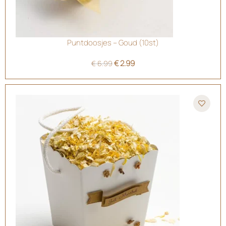
Puntdoosjes – Goud (10st)
€
2.99
€
6.99