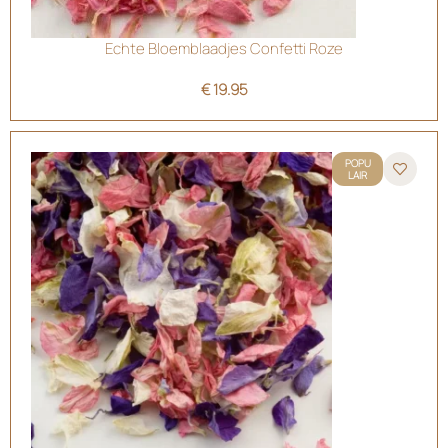
Echte Bloemblaadjes Confetti Roze
€
19.95
POPU
LAIR