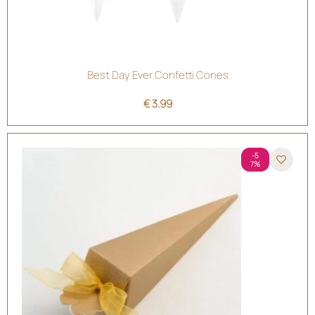
Best Day Ever Confetti Cones
€
3.99
-5
7%