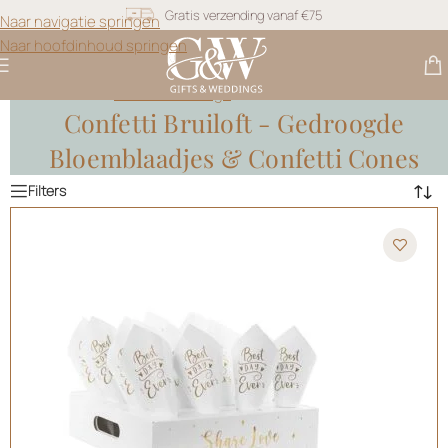
Naar navigatie springen
Snel geleverd
Naar hoofdinhoud springen
Gratis personalisatie
Gifts & Weddings
>
Confetti Bruiloft
Confetti Bruiloft - Gedroogde
Bloemblaadjes & Confetti Cones