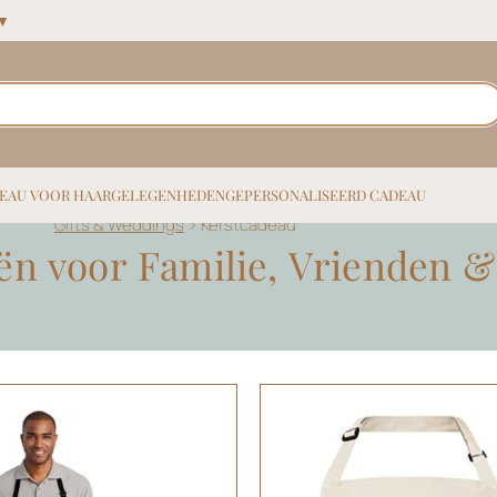
 ▼
EAU VOOR HAAR
GELEGENHEDEN
GEPERSONALISEERD CADEAU
Gifts & Weddings
>
Kerstcadeau
ën voor Familie, Vrienden & 