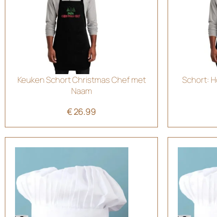
Keuken Schort Christmas Chef met
Schort: H
Naam
€
26.99