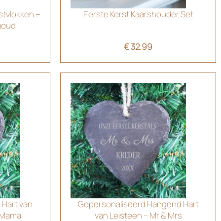
stvlokken –
Eerste Kerst Kaarshouder Set
goud
€
32.99
 Hart van
Gepersonaliseerd Hangend Hart
u Mama
van Leisteen – Mr & Mrs