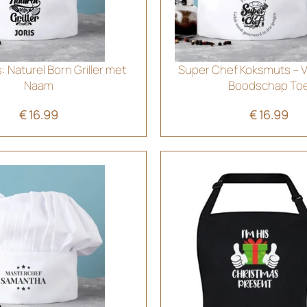
 Naturel Born Griller met
Super Chef Koksmuts – 
Naam
Boodschap To
€
16.99
€
16.99