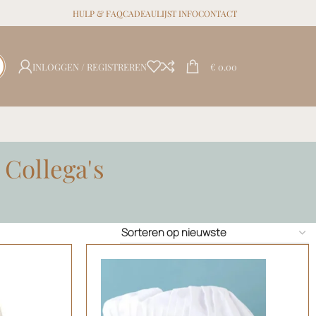
HULP & FAQ
CADEAULIJST INFO
CONTACT
INLOGGEN / REGISTREREN
€
0.00
Collega's