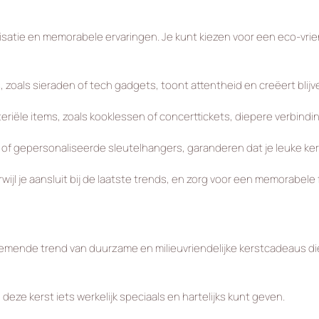
atie en memorabele ervaringen. Je kunt kiezen voor een eco-vrien
zoals sieraden of tech gadgets, toont attentheid en creëert blij
eriële items, zoals kooklessen of concerttickets, diepere verbindi
of gepersonaliseerde sleutelhangers, garanderen dat je leuke ker
rwijl je aansluit bij de laatste trends, en zorg voor een memorabel
nemende trend van duurzame en milieuvriendelijke kerstcadeaus di
deze kerst iets werkelijk speciaals en hartelijks kunt geven.