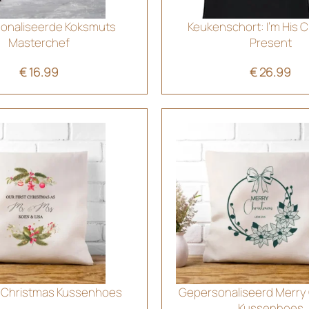
onaliseerde Koksmuts
Keukenschort: I’m His 
Masterchef
Present
€
16.99
€
26.99
t Christmas Kussenhoes
Gepersonaliseerd Merry
Kussenhoes