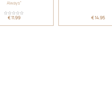
Always”
€
11.99
€
14.95