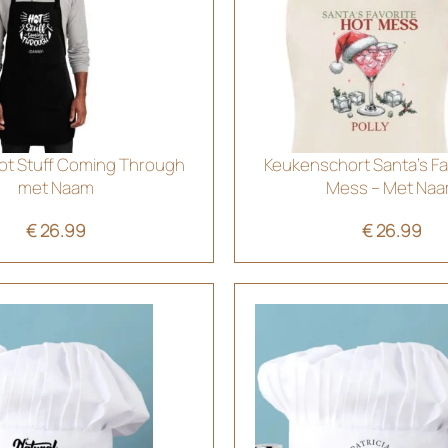
ot Stuff Coming Through
Keukenschort Santa’s Fa
met Naam
Mess – Met Na
€
26.99
€
26.99