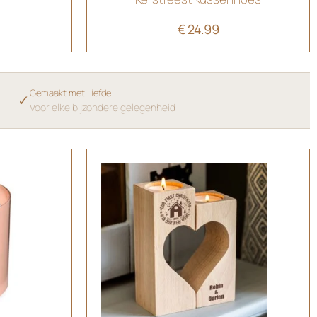
€
24.99
Gemaakt met Liefde
✓
Voor elke bijzondere gelegenheid