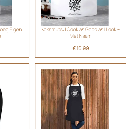
Voeg Eigen
Koksmuts: I Cook as Good as I Look –
e
Met Naam
€
16.99