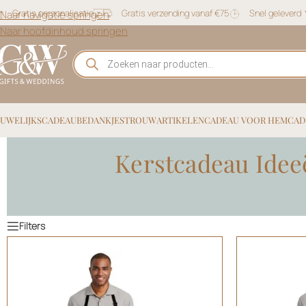
Gratis personalisatie
Gratis verzending vanaf €75
Snel geleverd
Naar navigatie springen
Naar hoofdinhoud springen
UWELIJKSCADEAU
BEDANKJES
TROUWARTIKELEN
CADEAU VOOR HEM
CAD
Kerstcadeau Idee