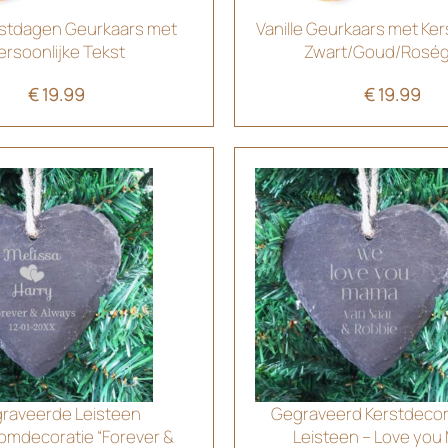
rstdagen Geurkaars met
Vanille Geurkaars met Ker
ersoonlijke Tekst
Zwart/Goud/Rosé
€
19.99
€
19.99
raveerde Leisteen
Gegraveerd Kerstdecor
omdecoratie “Forever &
Leisteen – Love yo