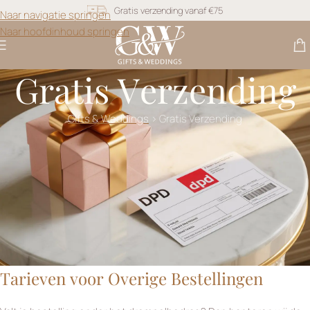
Gratis verzending vanaf €75
Naar navigatie springen
Naar hoofdinhoud springen
Snel geleverd
Gratis personalisatie
Gratis Verzending
Gifts & Weddings
>
Gratis Verzending
Wanneer Profiteer je van Kosteloze
Verzending?
Bij Gifts & Weddings bieden wij gratis verzending zodra je een
bepaald orderbedrag bereikt.
🇳🇱
Nederland:
Gratis verzending vanaf
€75,-
🇧🇪
België:
Gratis verzending vanaf
€99,-
Tarieven voor Overige Bestellingen