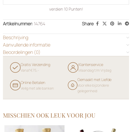
verdien
10
Punten!
Artikelnummer:
14764
Share
Beschrijving
Aanvullende informatie
Beoordelingen (0)
Gratis Verzending
Klantenservice
Vanaf €75,-
Maandag t/m Vrijdag
Gemaakt met Liefde
Online Betalen
Voor elke bijzondere
Veilig met alle banken
gelegenheid
MISSCHIEN OOK LEUK VOOR JOU