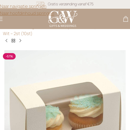
Naar navigatie springen
Snel geleverd
Naar hoofdinhoud springen
Gratis personalisatie
Gifts & Weddings
>
Cadeau Doosjes
>
Luxe Cupcake Dozen
Wit – 2st (10st)
-57%