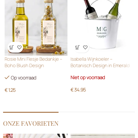
Wensenlijst
Wensenlijst
Rosie Mini Flesje Bedankje –
Isabella Wijnkoeler –
Boho Blush Design
Botanisch Design in Emerald
Green
Niet op voorraad
Op voorraad
€
34.95
€
1.25
ONZE FAVORIETEN