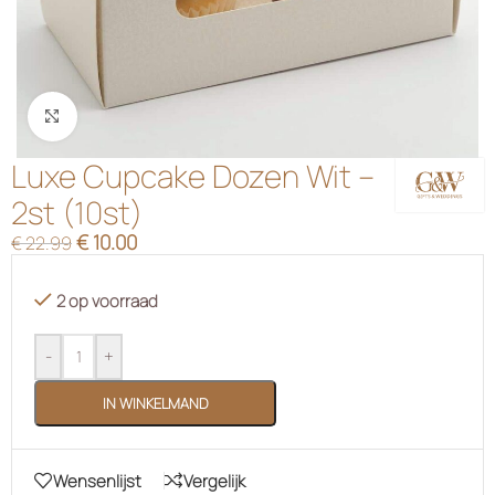
Klik om te vergroten
Luxe Cupcake Dozen Wit –
2st (10st)
€
10.00
€
22.99
2 op voorraad
-
+
IN WINKELMAND
Wensenlijst
Vergelijk