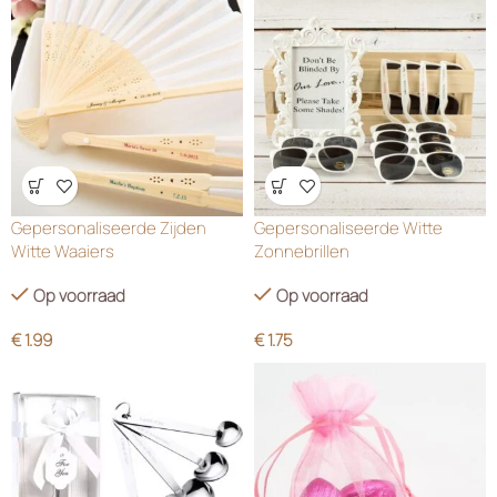
Wensenlijst
Wensenlijst
Gepersonaliseerde Zijden
Gepersonaliseerde Witte
Witte Waaiers
Zonnebrillen
Op voorraad
Op voorraad
€
1.99
€
1.75