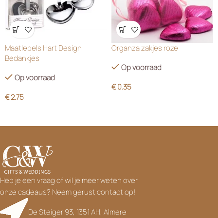
Wensenlijst
Wensenlijst
Maatlepels Hart Design
Organza zakjes roze
Bedankjes
Op voorraad
Op voorraad
€
0.35
€
2.75
Heb je een vraag of wil je meer weten over
onze cadeaus? Neem gerust contact op!
De Steiger 93, 1351 AH, Almere