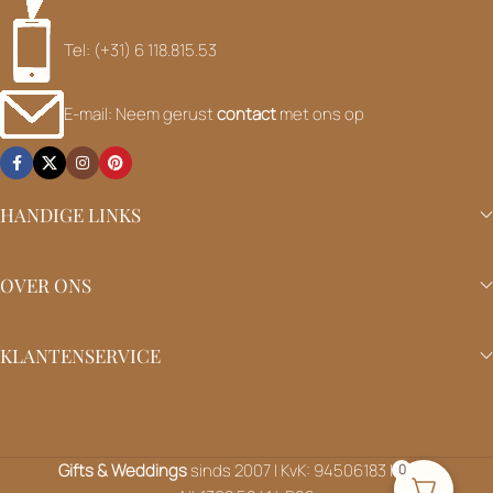
Tel: (+31) 6 118.815.53
E-mail: Neem gerust
contact
met ons op
HANDIGE LINKS
OVER ONS
KLANTENSERVICE
Gifts & Weddings
sinds 2007 | KvK: 94506183 | BTW:
0