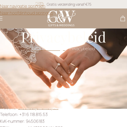
Gratis verzending vanaf €75
Naar navigatie springen
Naar hoofdinhoud springen
Snel geleverd
Gratis personalisatie
Privacybeleid
Gifts & Weddings
>
Privacybeleid
Laatst bijgewerkt: juli 2025
Gifts & Weddings, gevestigd aan De Steiger 93, 1351 AH Almere, is
verantwoordelijk voor de verwerking van persoonsgegevens zoals
beschreven in dit privacybeleid.
Contactgegevens:
Website:
allesvoorjehuwelijk.nl
Telefoon: +31 6 118.815.53
KvK-nummer: 94506183