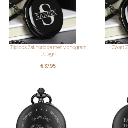
Tijdloos Zakhorloge met Monogram
Zwart Z
Design
€
37.95