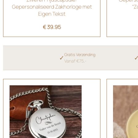
Gepersonaliseerd Zakhorloge met
“Z
Eigen Tekst
€
39.95
Gratis Verzending
✓
Vanaf €75,-