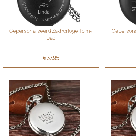
Gepersonaliseerd Zakhorloge To my
Gepersona
Dad
€
37.95