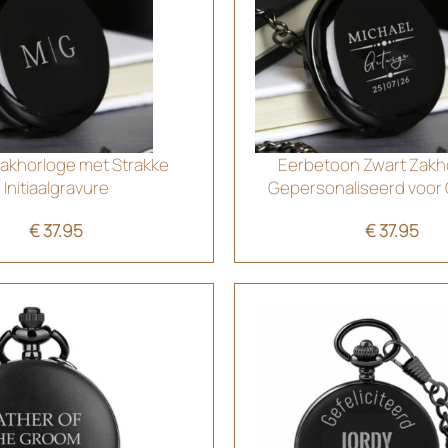
akhorloge met Strakke
Eerbetoon Zwart Zakh
Initiaalgravure
Gepersonaliseerd voor
€
37.95
€
37.95