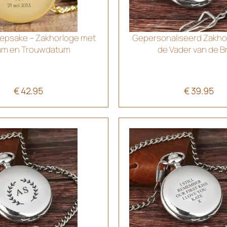
epsake – Zakhorloge met
Gepersonaliseerd Zakho
am en Trouwdatum
de Vader van de B
€
42.95
€
39.95