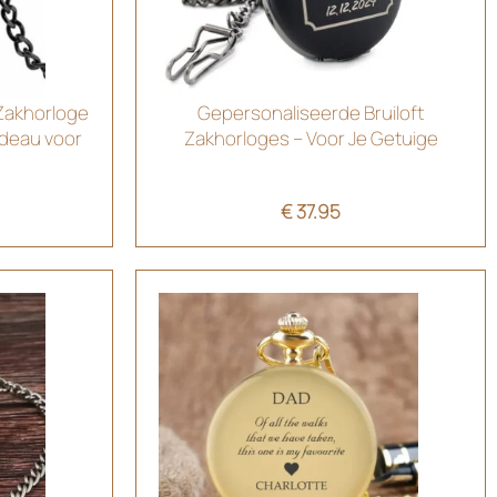
Zakhorloge
Gepersonaliseerde Bruiloft
adeau voor
Zakhorloges – Voor Je Getuige
€
37.95