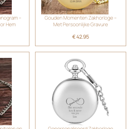
Monogram –
Gouden Momenten Zakhorloge –
oor Hem
Met Persoonlijke Gravure
€
42.95
nitialen en
Gepersonaliseerd Zakhorloge