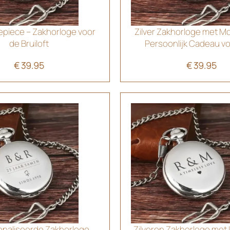
epiece – Zakhorloge voor
Zilver Zakhorloge met 
de Bruiloft
Persoonlijk Cadeau v
€
39.95
€
39.95
naliseerde Zakhorloge
Zilveren Zakhorloge met I