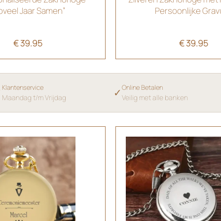
oveel Jaar Samen”
Persoonlijke Grav
€
39.95
€
39.95
Klantenservice
Online Betalen
✓
✓
Maandag t/m Vrijdag
Veilig met alle banken