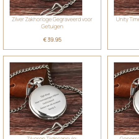
Zilver Zakhorloge Gegraveerd voor
Unity Tim
Getuigen
€
39.95
Zilveren Tijdscapsule:
Geperso