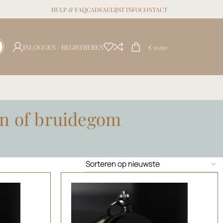
HULP & FAQ
CADEAULIJST INFO
CONTACT
INLOGGEN / REGISTREREN
€
0.00
en of bruidegom