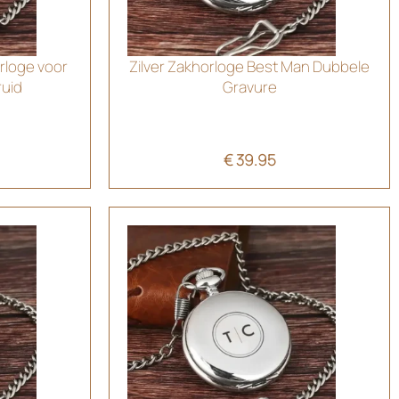
rloge voor
Zilver Zakhorloge Best Man Dubbele
ruid
Gravure
€
39.95