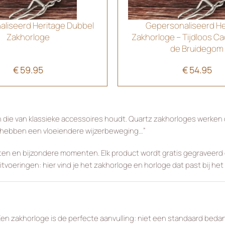
liseerd Heritage Dubbel
Gepersonaliseerd He
Zakhorloge
Zakhorloge – Tijdloos C
de Bruidegom
€
59.95
€
54.95
 die van klassieke accessoires houdt. Quartz zakhorloges werken 
hebben een vloeiendere wijzerbeweging…”
iloften en bijzondere momenten. Elk product wordt gratis gegrave
itvoeringen: hier vind je het zakhorloge en horloge dat past bij he
Een zakhorloge is de perfecte aanvulling: niet een standaard bedank