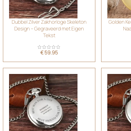
Dubbel Zilver Zakhorloge Skeleton
Golden Ke
Design – Gegraveerd met Eigen
Na
Tekst
€
59.95