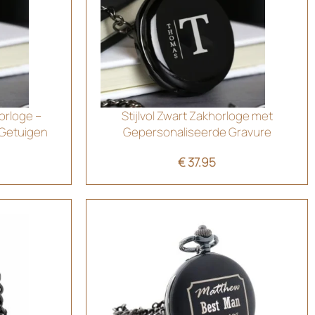
orloge –
Stijlvol Zwart Zakhorloge met
 Getuigen
Gepersonaliseerde Gravure
€
37.95