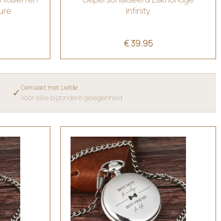
ure
Infinity
€
39.95
Gemaakt met Liefde
✓
Voor elke bijzondere gelegenheid