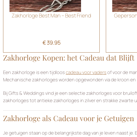
Zakhorloge Best Man – Best Friend
Gepersona
€
39.95
Zakhorloge Kopen: het Cadeau dat Blijft
Een zakhorloge is een tijdloos
cadeau voor vaders
of voor de man
Mechanische zakhorloges worden opgewonden via de kroon en 
Bij Gifts & Weddings vind je een selectie zakhorloges voor bru
zakhorloges tot antieke zakhorloges in zilver en strakke zwarte u
Zakhorloge als Cadeau voor je Getuigen
Je getuigen staan op de belangrijkste dag van je leven naast je. 