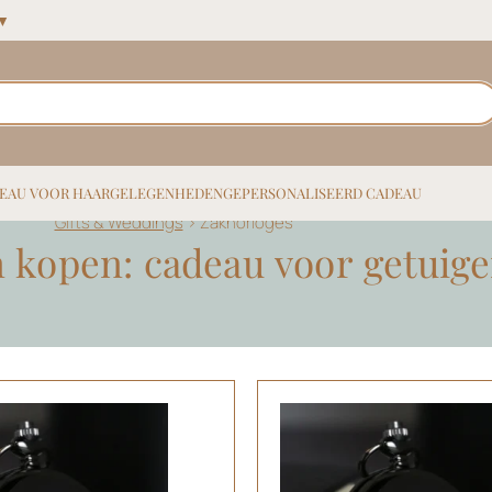
 ▼
EAU VOOR HAAR
GELEGENHEDEN
GEPERSONALISEERD CADEAU
Gifts & Weddings
>
Zakhorloges
 kopen: cadeau voor getuig