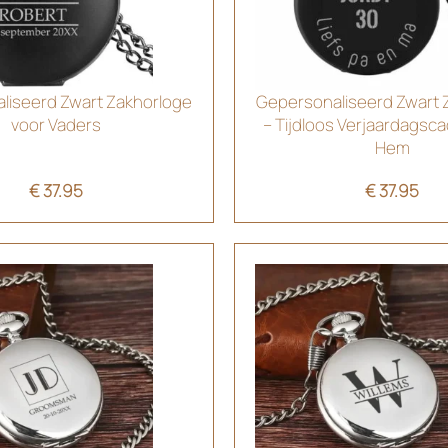
liseerd Zwart Zakhorloge
Gepersonaliseerd Zwart 
voor Vaders
– Tijdloos Verjaardagsc
Hem
€
37.95
€
37.95