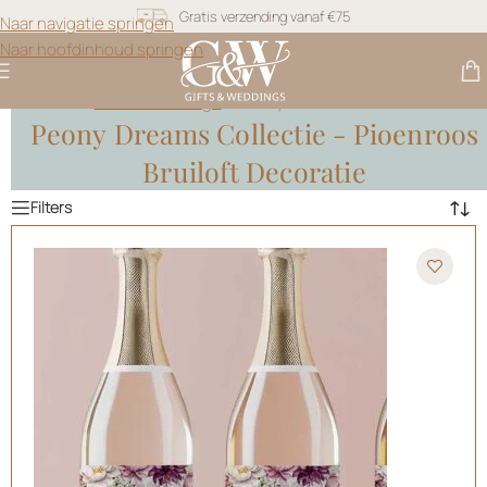
Gratis verzending vanaf €75
Naar navigatie springen
Snel geleverd
Naar hoofdinhoud springen
Gratis personalisatie
Gifts & Weddings
>
Peony Dreams Collectie
Peony Dreams Collectie - Pioenroos
Bruiloft Decoratie