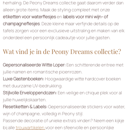
herhaling. De Peony Dreams collectie gaat daarom verder dan
alleen grote items. Maak de styling compleet met onze
etiketten voor waterflesjes
en
labels voor mini wijn- of
champagneflesjes
. Deze kleine maar verfijnde details op de
tafels zorgen voor een exclusieve uitstraling en maken van elk
onderdeel een persoonlijk cadeautje voor jullie gasten.
Wat vind je in de Peony Dreams collectie?
Gepersonaliseerde Witte Loper:
Een schitterende entree met
jullie namen en romantische pioenrozen.
Luxe Gastenboeken:
Hoogwaardige witte hardcover boeken
met duurzame UV-bedrukking.
Stijlvolle Enveloppendozen:
Een veilige en chique plek voor al
jullie huwelijkskaarten.
Flesetiketten & Labels:
Gepersonaliseerde stickers voor water,
wijn of champagne, volledig in Peony stijl.
Passende decoratie of unieke extra’s vinden?
Neem een kijkje
bij alle
trouwartikelen
voor een sfeervolle en persoonlijke