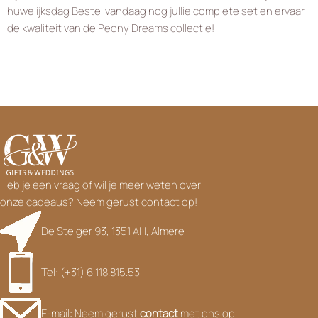
huwelijksdag
Bestel vandaag nog jullie complete set en ervaar
de kwaliteit van de Peony Dreams collectie!
Heb je een vraag of wil je meer weten over
onze cadeaus? Neem gerust contact op!
De Steiger 93, 1351 AH, Almere
Tel: (+31) 6 118.815.53
E-mail: Neem gerust
contact
met ons op