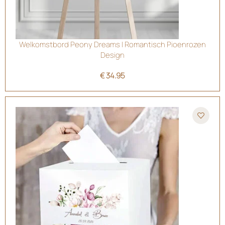
Welkomstbord Peony Dreams | Romantisch Pioenrozen
Design
€
34.95