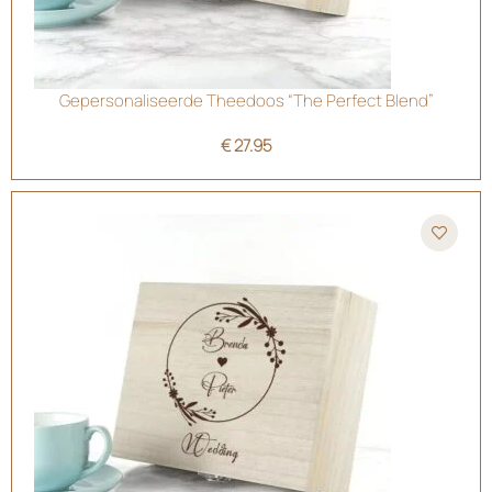
Gepersonaliseerde Theedoos “The Perfect Blend”
€
27.95