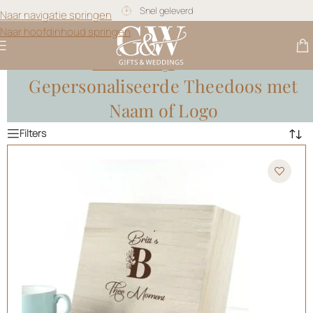
Snel geleverd
Naar navigatie springen
Naar hoofdinhoud springen
Gratis personalisatie
Gifts & Weddings
>
Theedoos
Gepersonaliseerde Theedoos met
Naam of Logo