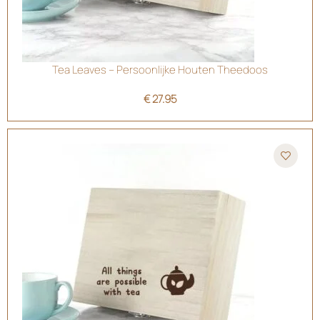
Tea Leaves – Persoonlijke Houten Theedoos
€
27.95