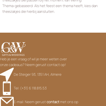
theezakjes die passen bij het moment van viering.
Thema-gebaseerd: Als het feest een thema heeft, kies dan
theezakjes die hierbij aansluiten.
Heb je een vraag of wil je meer weten over
onze cadeaus? Neem gerust contact op!
De Steiger 93, 1351 AH, Almere
Tel: (+31) 6 118.815.53
E-mail: Neem gerust
contact
met ons op