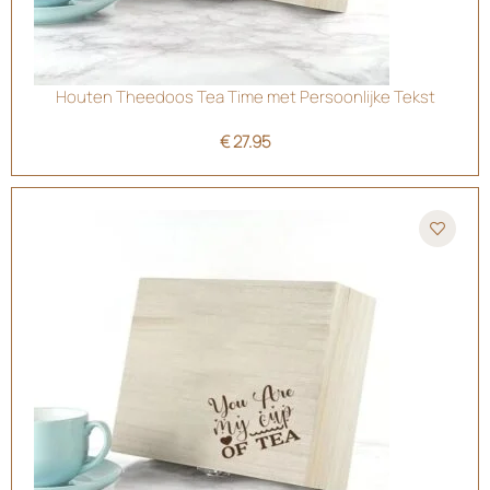
Houten Theedoos Tea Time met Persoonlijke Tekst
€
27.95