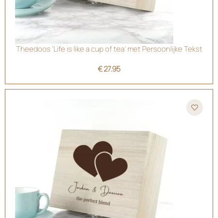
Theedoos ‘Life is like a cup of tea’ met Persoonlijke Tekst
€
27.95