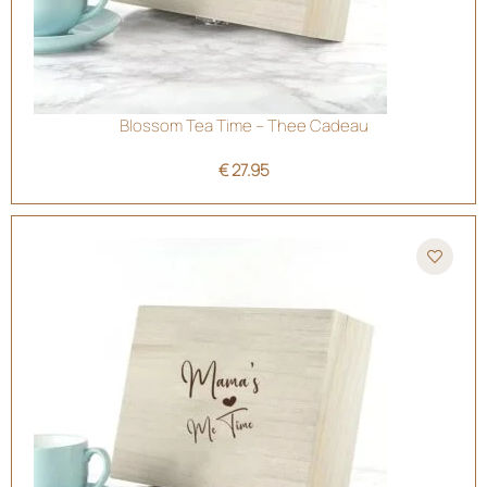
Blossom Tea Time – Thee Cadeau
€
27.95