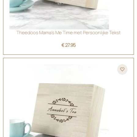
Theedoos Mama’s Me Time met Persoonlijke Tekst
€
27.95