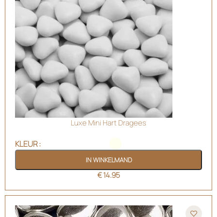
Luxe Mini Hart Dragees
KLEUR
IN WINKELMAND
€
14.95