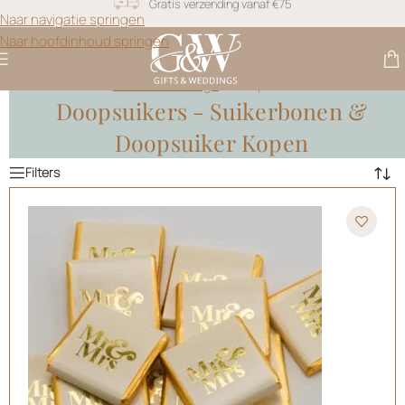
Snel geleverd
Naar navigatie springen
Naar hoofdinhoud springen
Gratis personalisatie
Gifts & Weddings
>
Doopsuikers
Doopsuikers - Suikerbonen &
Doopsuiker Kopen