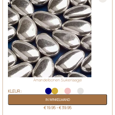
Amandelbonen Suikerlaagje
KLEUR
IN WINKELMAND
€
19.95
-
€
39.95