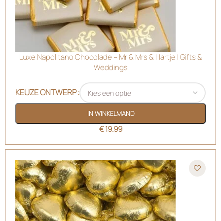
Luxe Napolitano Chocolade – Mr & Mrs & Hartje | Gifts &
Weddings
KEUZE ONTWERP
IN WINKELMAND
€
19.99