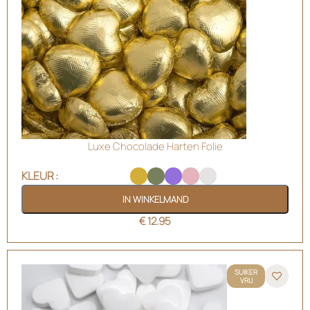
Luxe Chocolade Harten Folie
KLEUR
IN WINKELMAND
€
12.95
SUIKER
VRIJ