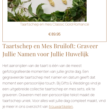
Taartschep en mes Classic Gold Romance
€
89.95
Taartschep en Mes Bruiloft: Graveer
Jullie Namen voor Jullie Huwelijk
Het aansnijden van de taart is één van de meest
gefotografeerde momenten van jullie grote dag. Een
gegraveerde taartschep met namen en datum geeft dat
moment een persoonlijke touch. Bij Gifts & Weddings vind je
een uitgebreide collectie taartschep en mes sets, elk te
graveren. Graveren met een persoonlijke tekst maakt de
taartschep uniek. Voor alles wat jullie dag compleet maakt, vind
je meer in ons overzicht van
trouwartikelen
.