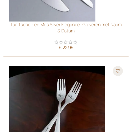
Taartschep en Mes Silver Elegance | Graveren met Naam
& Datum
€
22.95