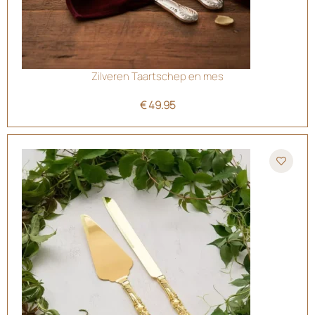
Zilveren Taartschep en mes
€
49.95