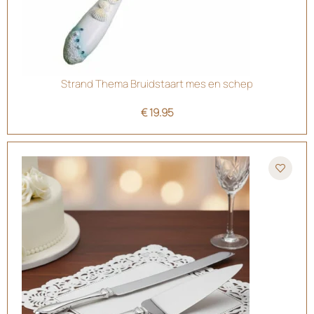
Strand Thema Bruidstaart mes en schep
€
19.95