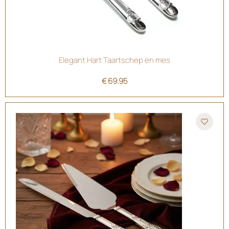
Elegant Hart Taartschep en mes
€
69.95