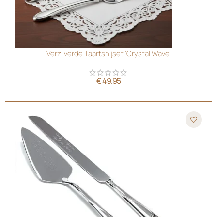
Verzilverde Taartsnijset ‘Crystal Wave’
€
49.95