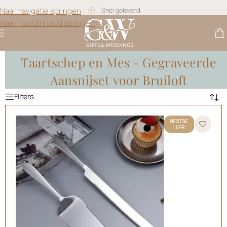
Snel geleverd
Naar navigatie springen
Naar hoofdinhoud springen
Gratis personalisatie
Gifts & Weddings
>
Taartschep en Mes
Taartschep en Mes - Gegraveerde
Aansnijset voor Bruiloft
BESTSE
LLER