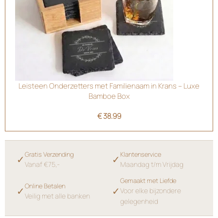
Leisteen Onderzetters met Familienaam in Krans – Luxe
Bamboe Box
€
38.99
Gratis Verzending
Klantenservice
✓
✓
Vanaf €75,-
Maandag t/m Vrijdag
Gemaakt met Liefde
Online Betalen
✓
✓
Voor elke bijzondere
Veilig met alle banken
gelegenheid