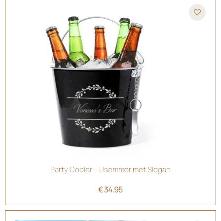
Party Cooler – IJsemmer met Slogan
€
34.95