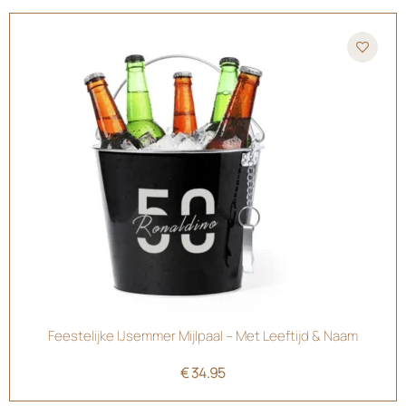
Feestelijke IJsemmer Mijlpaal – Met Leeftijd & Naam
€
34.95