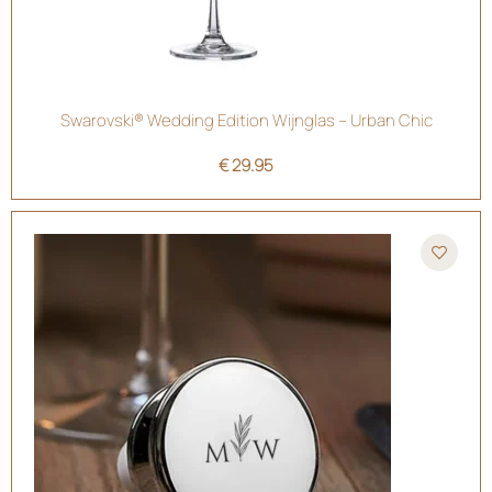
Swarovski® Wedding Edition Wijnglas – Urban Chic
€
29.95