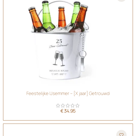
Feestelijke IJsemmer – [X jaar] Getrouwd
€
34.95