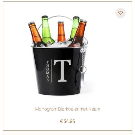
Monogram Bierkoeler met Naam
€
34.95