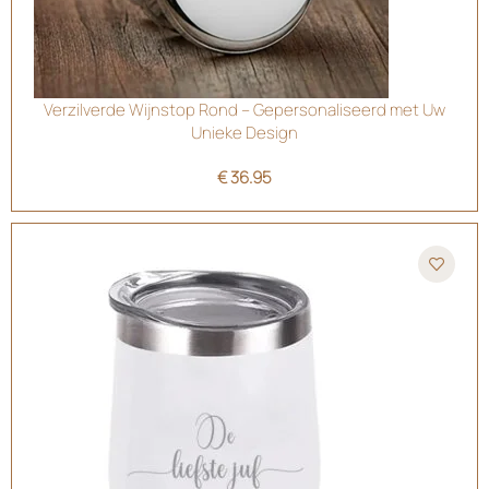
Verzilverde Wijnstop Rond – Gepersonaliseerd met Uw
Unieke Design
€
36.95