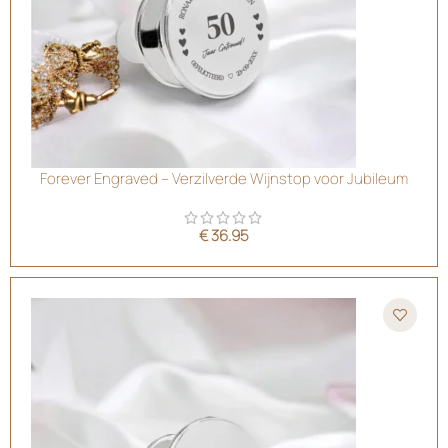
Forever Engraved – Verzilverde Wijnstop voor Jubileum
€
36.95