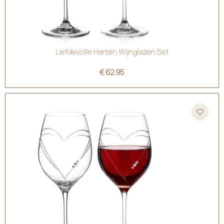
Liefdevolle Harten Wijnglazen Set
€
62.95