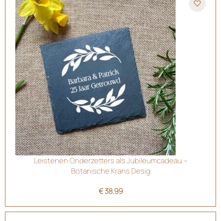
Leistenen Onderzetters als Jubileumcadeau –
Botanische Krans Desig
€
38.99