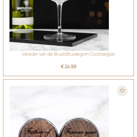
Moeder van de Bruid/Bruidegom Cocktailglas
€
24.99