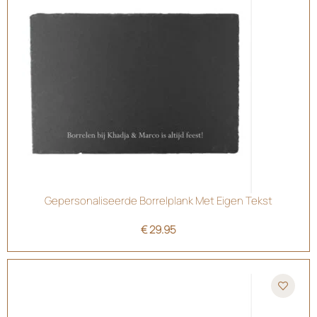
Gepersonaliseerde Borrelplank Met Eigen Tekst
€
29.95