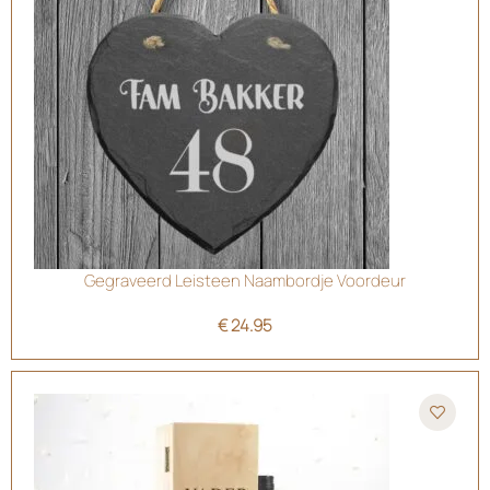
Gegraveerd Leisteen Naambordje Voordeur
€
24.95