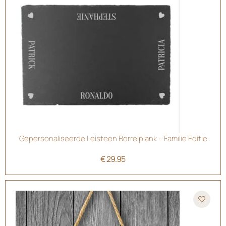
Gepersonaliseerde Leisteen Borrelplank – Familie Editie
€
29.95