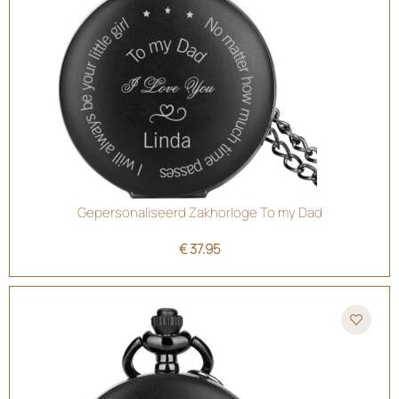
Gepersonaliseerd Zakhorloge To my Dad
€
37.95