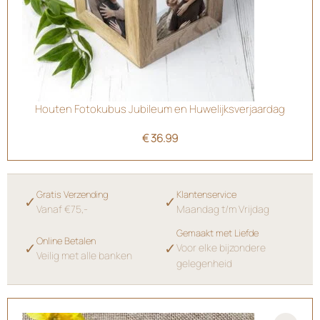
Houten Fotokubus Jubileum en Huwelijksverjaardag
€
36.99
Gratis Verzending
Klantenservice
✓
✓
Vanaf €75,-
Maandag t/m Vrijdag
Gemaakt met Liefde
Online Betalen
✓
✓
Voor elke bijzondere
Veilig met alle banken
gelegenheid