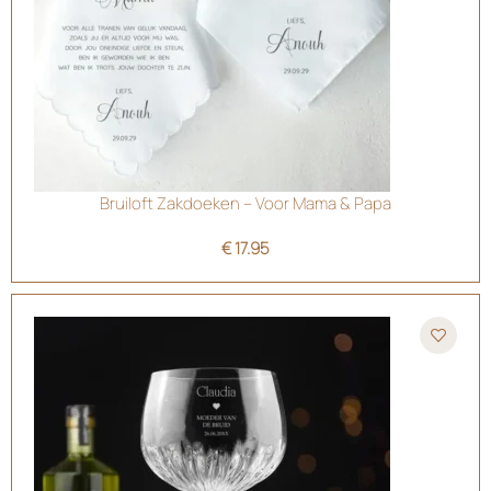
Bruiloft Zakdoeken – Voor Mama & Papa
€
17.95