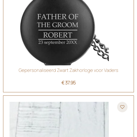
Gepersonaliseerd Zwart Zakhorloge voor Vaders
€
37.95