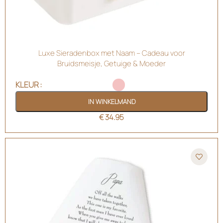
Luxe Sieradenbox met Naam – Cadeau voor
Bruidsmeisje, Getuige & Moeder
KLEUR
IN WINKELMAND
€
34.95