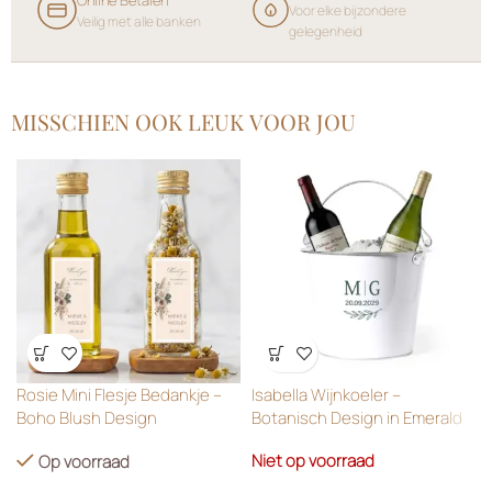
Voor elke bijzondere
Veilig met alle banken
gelegenheid
MISSCHIEN OOK LEUK VOOR JOU
Wensenlijst
Wensenlijst
Rosie Mini Flesje Bedankje –
Isabella Wijnkoeler –
Boho Blush Design
Botanisch Design in Emerald
Green
Niet op voorraad
Op voorraad