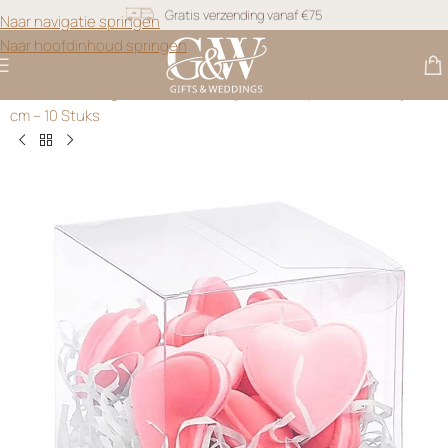
Naar navigatie springen
Snel geleverd
Naar hoofdinhoud springen
Gratis personalisatie
Gifts & Weddings
>
Cadeau Doosjes
>
Transparante Doosjes 5
cm – 10 Stuks