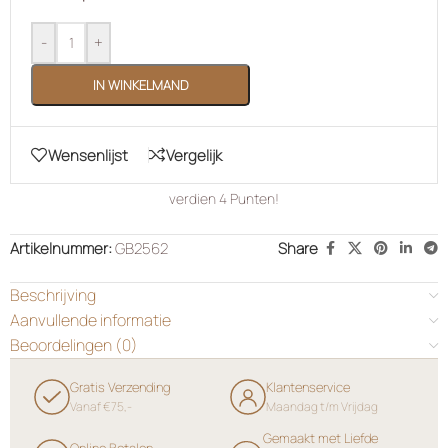
-
+
IN WINKELMAND
Wensenlijst
Vergelijk
verdien
4
Punten!
Artikelnummer:
GB2562
Share
Beschrijving
Aanvullende informatie
Beoordelingen (0)
Gratis Verzending
Klantenservice
Vanaf €75,-
Maandag t/m Vrijdag
Gemaakt met Liefde
Online Betalen