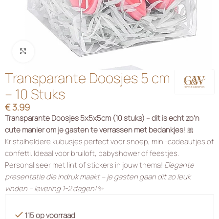
Klik om te vergroten
Transparante Doosjes 5 cm
– 10 Stuks
€
3.99
Transparante Doosjes 5x5x5cm (10 stuks)
–
dit is echt zo’n
cute manier om je gasten te verrassen met bedankjes
! 🎀
Kristalheldere kubusjes perfect voor snoep, mini-cadeautjes of
confetti. Ideaal voor bruiloft, babyshower of feestjes.
Personaliseer met lint of stickers in jouw thema!
Elegante
presentatie die indruk maakt – je gasten gaan dit zo leuk
vinden – levering 1-2 dagen!
✨
115 op voorraad