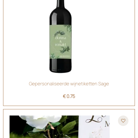
Gepersonaliseerde wijnetiketten Sage
€
0.75