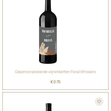
Gepersonaliseerde wijnetiketten Floral Whiskers
€
0.75