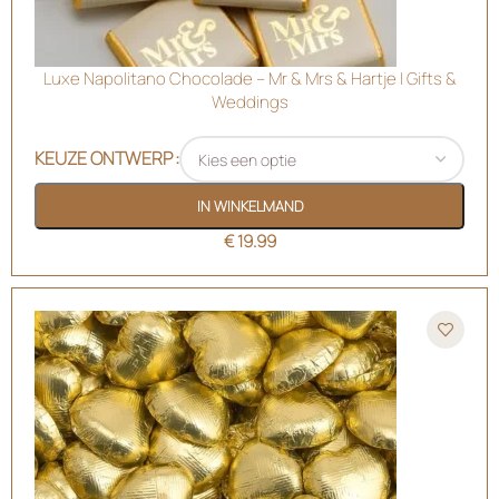
Luxe Napolitano Chocolade – Mr & Mrs & Hartje | Gifts &
Weddings
KEUZE ONTWERP
IN WINKELMAND
€
19.99