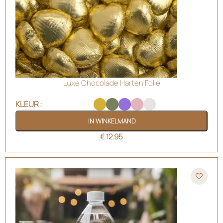
Luxe Chocolade Harten Folie
KLEUR
IN WINKELMAND
€
12.95