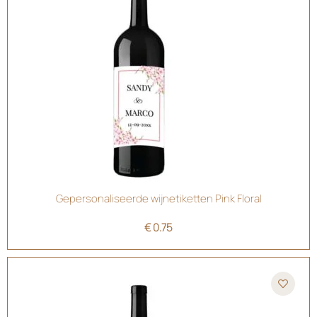
Gepersonaliseerde wijnetiketten Pink Floral
€
0.75