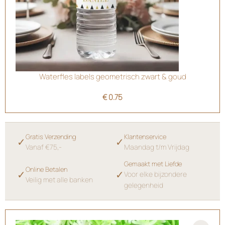
Waterfles labels geometrisch zwart & goud
€
0.75
Gratis Verzending
Klantenservice
✓
✓
Vanaf €75,-
Maandag t/m Vrijdag
Gemaakt met Liefde
Online Betalen
✓
✓
Voor elke bijzondere
Veilig met alle banken
gelegenheid