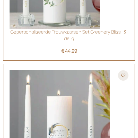
Gepersonaliseerde Trouwkaarsen Set Greenery Bliss | 3-
delig
€
44.99