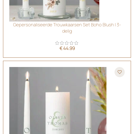
Gepersonaliseerde Trouwkaarsen Set Boho Blush | 3-
delig
€
44.99