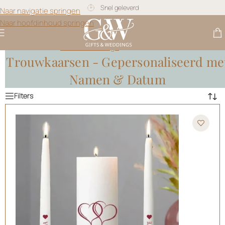
Snel geleverd
Naar navigatie springen
Naar hoofdinhoud springen
Gratis personalisatie
Gifts & Weddings
>
Trouwkaarsen
Trouwkaarsen - Gepersonaliseerd me
Namen & Datum