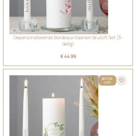
Gepersonaliseerde Bordeaux Kaarsen Bruiloft Set (3-
delig)
€
44.99
BESTSE
LLER