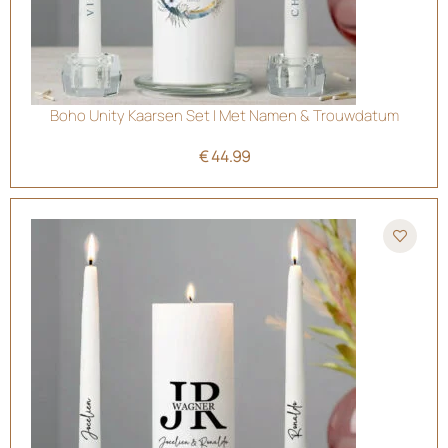
Boho Unity Kaarsen Set | Met Namen & Trouwdatum
€
44.99