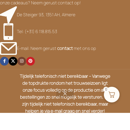
onze cadeaus? Neem gerust contact op!
De Steiger 93, 1351 AH, Almere
Tel: (+31) 6 118.815.53
E-mail: Neem gerust
contact
met ons op
Tijdelijk telefonisch niet bereikbaar – Vanwege
HANDIGE LINKS
de topdrukte rondom het trouwseizoen ligt
onze focus volledig op de productie om alle
0
bestellingen zo snel mogelijk te versturen. We
OVER ONS
zijn tijdelijk niet telefonisch bereikbaar, maar
helpen je via e-mail graag en snel verder!
KLANTENSERVICE