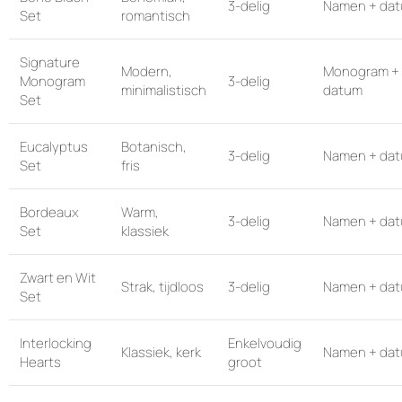
3-delig
Namen + da
Set
romantisch
Signature
Modern,
Monogram +
Monogram
3-delig
minimalistisch
datum
Set
Eucalyptus
Botanisch,
3-delig
Namen + da
Set
fris
Bordeaux
Warm,
3-delig
Namen + da
Set
klassiek
Zwart en Wit
Strak, tijdloos
3-delig
Namen + da
Set
Interlocking
Enkelvoudig
Klassiek, kerk
Namen + da
Hearts
groot