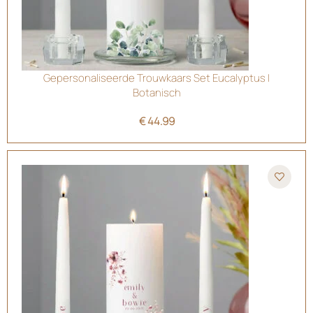
Gepersonaliseerde Trouwkaars Set Eucalyptus |
Botanisch
€
44.99