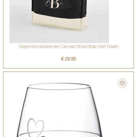
Gepersonaliseerde Canvas Strandtas met Naam
€
29.95