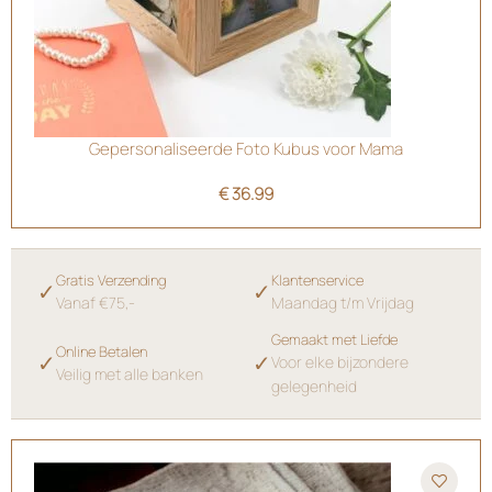
Gepersonaliseerde Foto Kubus voor Mama
€
36.99
Gratis Verzending
Klantenservice
✓
✓
Vanaf €75,-
Maandag t/m Vrijdag
Gemaakt met Liefde
Online Betalen
✓
✓
Voor elke bijzondere
Veilig met alle banken
gelegenheid