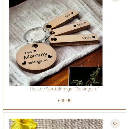
Houten Sleutelhanger “Belongs to”
€
19.99