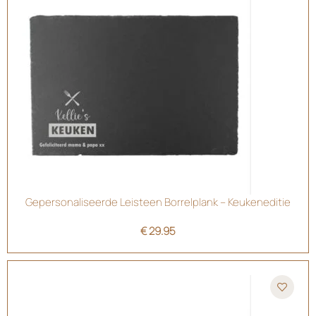
Gepersonaliseerde Leisteen Borrelplank – Keukeneditie
€
29.95