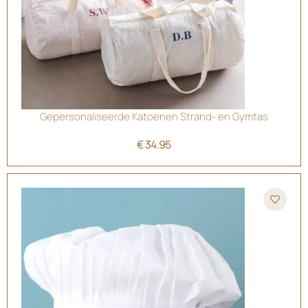
Gepersonaliseerde Katoenen Strand- en Gymtas
€
34.95