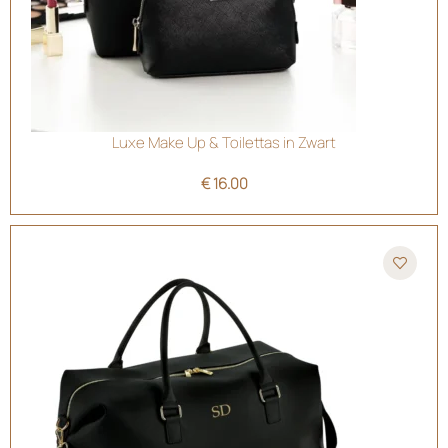
Luxe Make Up & Toilettas in Zwart
€
16.00