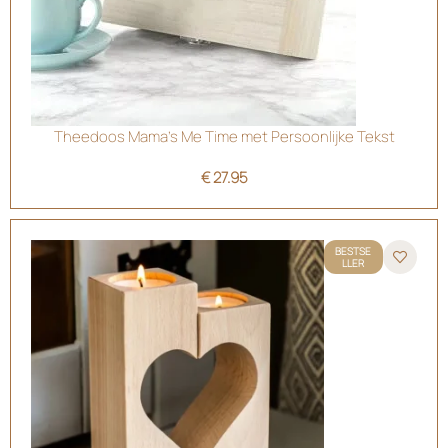
Theedoos Mama’s Me Time met Persoonlijke Tekst
€
27.95
BESTSE
LLER