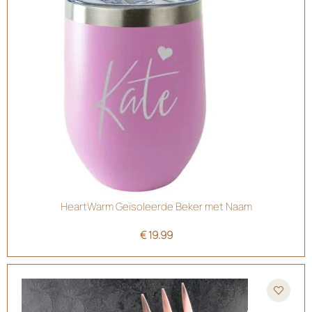
HeartWarm Geïsoleerde Beker met Naam
€
19.99