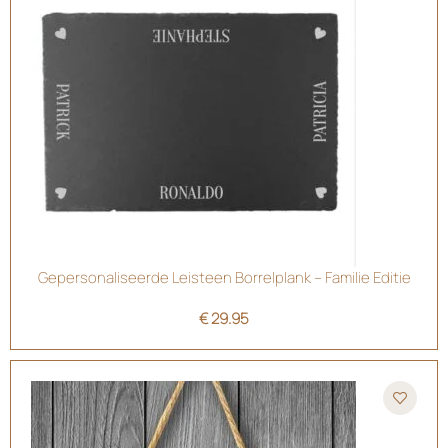
Gepersonaliseerde Leisteen Borrelplank – Familie Editie
€
29.95