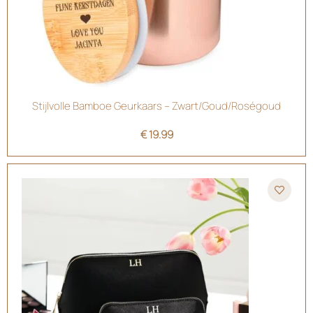
Stijlvolle Bamboe Geurkaars – Zwart/Goud/Roségoud
€
19.99