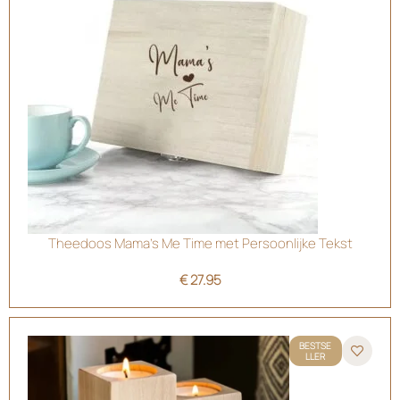
Theedoos Mama’s Me Time met Persoonlijke Tekst
€
27.95
BESTSE
LLER