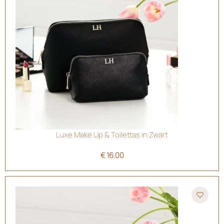
Luxe Make Up & Toilettas in Zwart
€
16.00