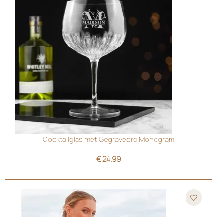
Cocktailglas met Gegraveerd Monogram
€
24.99