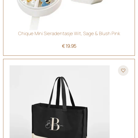
Chique Mini Sieradentasje Wit, Sage & Blush Pink
€
19.95