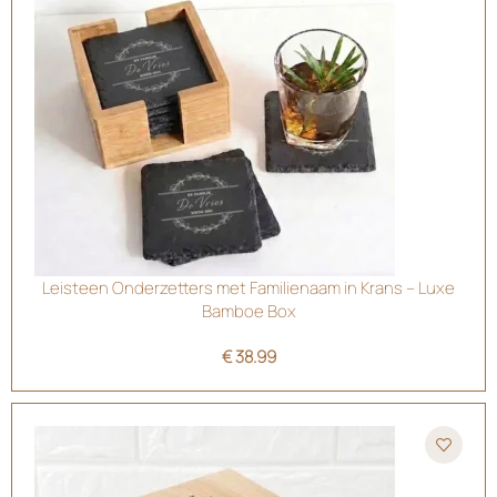
Leisteen Onderzetters met Familienaam in Krans – Luxe
Bamboe Box
€
38.99