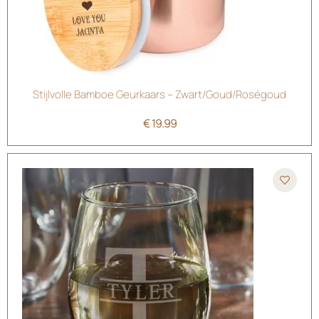
Stijlvolle Bamboe Geurkaars – Zwart/Goud/Roségoud
€
19.99