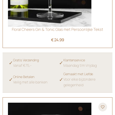
Floral Cheers Gin & Tonic Glas met Persoonlijke Tekst
€
24.99
Gratis Verzending
Klantenservice
✓
✓
Vanaf €75,-
Maandag t/m Vrijdag
Gemaakt met Liefde
Online Betalen
✓
✓
Voor elke bijzondere
Veilig met alle banken
gelegenheid