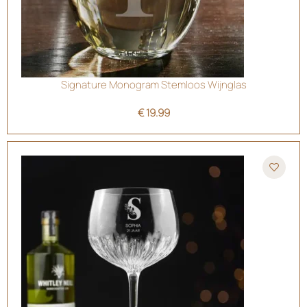
Signature Monogram Stemloos Wijnglas
€
19.99