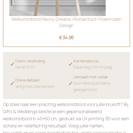
Welkomstbord Peony Dreams | Romantisch Pioenrozen
Design
€
34.95
Gratis Verzending
Klantenservice
✓
✓
Vanaf €75,-
Maandag t/m Vrijdag
Gemaakt met Liefde
Online Betalen
✓
✓
Voor elke bijzondere
Veilig met alle banken
gelegenheid
Op zoek naar een prachtig welkomstbord voor jullie bruiloft? Bij
Gifts & Weddings bestel je een gepersonaliseerd
welkomstbord in 40×60 cm, gedrukt via UV printing 3D voor een
scherp en reliëfachtig resultaat. Voeg jullie namen,
trouwdatum en eigen boodschap toe; gratis personalisatie is