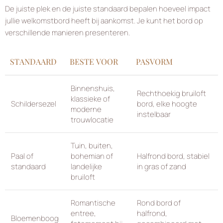
De juiste plek en de juiste standaard bepalen hoeveel impact
jullie welkomstbord heeft bij aankomst. Je kunt het bord op
verschillende manieren presenteren.
STANDAARD
BESTE VOOR
PASVORM
Binnenshuis,
Rechthoekig bruiloft
klassieke of
Schildersezel
bord, elke hoogte
moderne
instelbaar
trouwlocatie
Tuin, buiten,
Paal of
bohemian of
Halfrond bord, stabiel
standaard
landelijke
in gras of zand
bruiloft
Romantische
Rond bord of
entree,
halfrond,
Bloemenboog