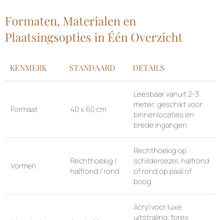
Formaten, Materialen en
Plaatsingsopties in Één Overzicht
KENMERK
STANDAARD
DETAILS
Leesbaar vanuit 2-3
meter; geschikt voor
Formaat
40 x 60 cm
binnenlocaties en
brede ingangen
Rechthoekig op
Rechthoekig /
schildersezel; halfrond
Vormen
halfrond / rond
of rond op paal of
boog
Acryl voor luxe
uitstraling; forex