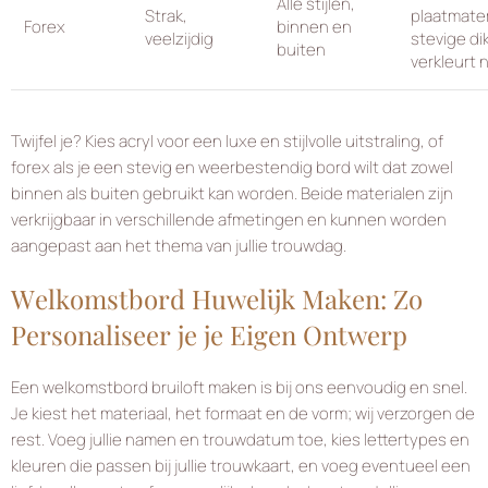
Alle stijlen,
Strak,
plaatmater
Forex
binnen en
veelzijdig
stevige di
buiten
verkleurt n
Twijfel je? Kies acryl voor een luxe en stijlvolle uitstraling, of
forex als je een stevig en weerbestendig bord wilt dat zowel
binnen als buiten gebruikt kan worden. Beide materialen zijn
verkrijgbaar in verschillende afmetingen en kunnen worden
aangepast aan het thema van jullie trouwdag.
Welkomstbord Huwelijk Maken: Zo
Personaliseer je je Eigen Ontwerp
Een welkomstbord bruiloft maken is bij ons eenvoudig en snel.
Je kiest het materiaal, het formaat en de vorm; wij verzorgen de
rest. Voeg jullie namen en trouwdatum toe, kies lettertypes en
kleuren die passen bij jullie trouwkaart, en voeg eventueel een