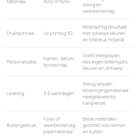
Materiaal
Acryl of forex
stevig en
weerbestendig
Reliëfachtig resultaat
Druktechniek
UV printing 3D
met scherpe kleuren
en foliedruk mogelijk
Gratis inbegrepen;
Namen, datum,
Personalisatie
kies eigen lettertypes,
boodschap
kleuren en ontwerp
Stevig verpakt;
bevestigingsmateriaal
Levering
3-5 werkdagen
meegeleverd bij
hangversie
Forex of
Beide materialen
Buitengebruik
weerbestendig
geschikt voor binnen
plaatmateriaal
en buiten