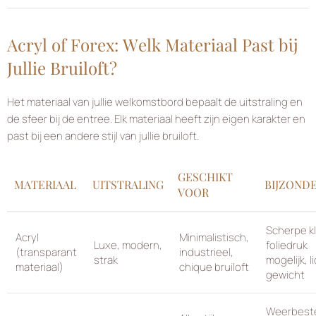
Acryl of Forex: Welk Materiaal Past bij
Jullie Bruiloft?
Het materiaal van jullie welkomstbord bepaalt de uitstraling en
de sfeer bij de entree. Elk materiaal heeft zijn eigen karakter en
past bij een andere stijl van jullie bruiloft.
GESCHIKT
MATERIAAL
UITSTRALING
BIJZOND
VOOR
Scherpe k
Acryl
Minimalistisch,
Luxe, modern,
foliedruk
(transparant
industrieel,
strak
mogelijk, l
materiaal)
chique bruiloft
gewicht
Weerbest