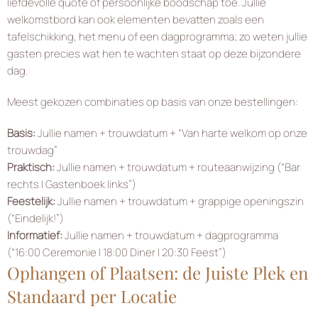
liefdevolle quote of persoonlijke boodschap toe. Jullie
welkomstbord kan ook elementen bevatten zoals een
tafelschikking, het menu of een dagprogramma; zo weten jullie
gasten precies wat hen te wachten staat op deze bijzondere
dag.
Meest gekozen combinaties op basis van onze bestellingen:
Basis:
Jullie namen + trouwdatum + “Van harte welkom op onze
trouwdag”
Praktisch:
Jullie namen + trouwdatum + routeaanwijzing (“Bar
rechts | Gastenboek links”)
Feestelijk:
Jullie namen + trouwdatum + grappige openingszin
(“Eindelijk!”)
Informatief:
Jullie namen + trouwdatum + dagprogramma
(“16:00 Ceremonie | 18:00 Diner | 20:30 Feest”)
Ophangen of Plaatsen: de Juiste Plek en
Standaard per Locatie