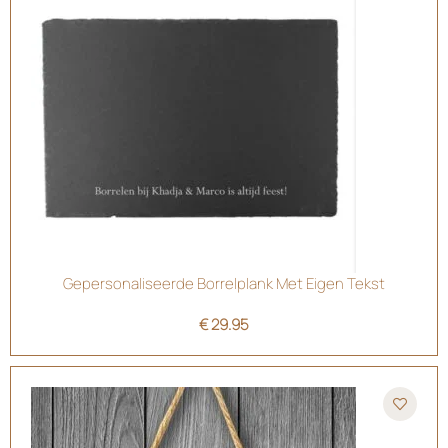
Gepersonaliseerde Borrelplank Met Eigen Tekst
€
29.95