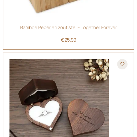
Bamboe Peper en zout stel – Together Forever
€
25.99