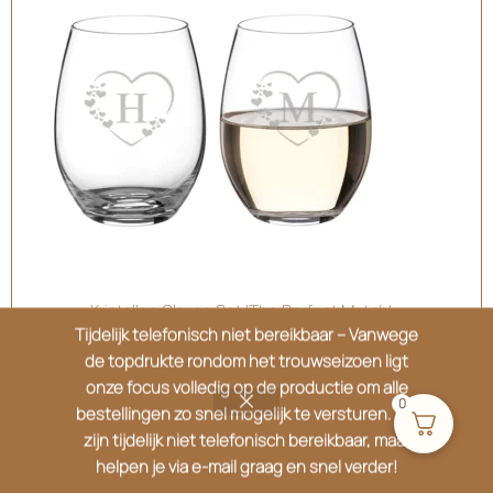
Kristallen Glazen Set ‘The Perfect Match’ –
Gepersonaliseerd
Tijdelijk telefonisch niet bereikbaar – Vanwege
de topdrukte rondom het trouwseizoen ligt
€
39.95
onze focus volledig op de productie om alle
0
bestellingen zo snel mogelijk te versturen. We
zijn tijdelijk niet telefonisch bereikbaar, maar
helpen je via e-mail graag en snel verder!