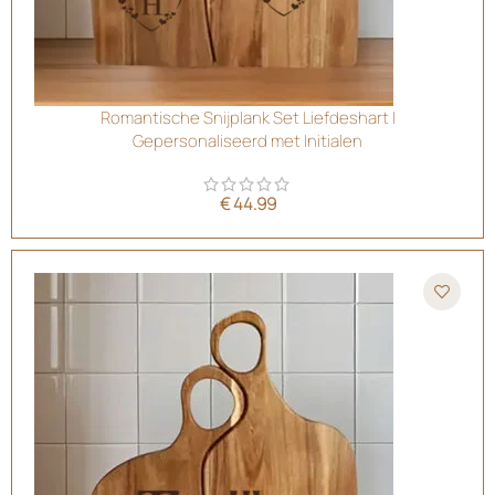
Romantische Snijplank Set Liefdeshart |
Gepersonaliseerd met Initialen
€
44.99