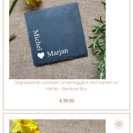
Gegraveerde Leisteen Onderleggers met Namen en
Hartje – Bamboe Box
€
38.99