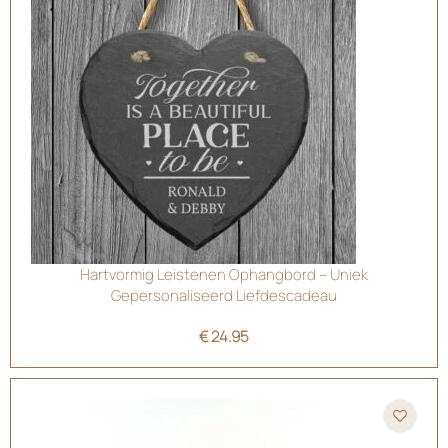
Hartvormig Leistenen Ophangbord – Uniek
Gepersonaliseerd Liefdescadeau
€
24.95