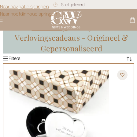
Gratis personalisatie
Naar navigatie springen
Naar hoofdinhoud springen
Gifts & Weddings
>
Verlovingscadeaus
Verlovingscadeaus - Origineel &
Gepersonaliseerd