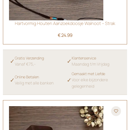
Hartvormig Houten Aanzoekdoosje Walnoot – Strak
€
24.99
Gratis Verzending
Klantenservice
✓
✓
Vanaf €75,-
Maandag t/m Vrijdag
Gemaakt met Liefde
Online Betalen
✓
✓
Voor elke bijzondere
Veilig met alle banken
gelegenheid