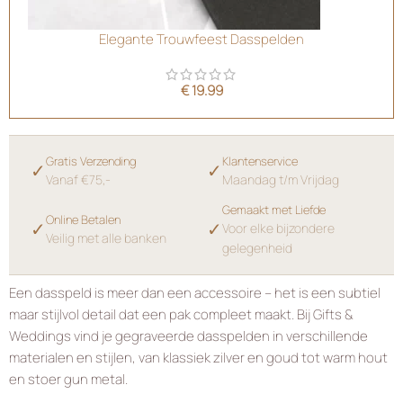
Elegante Trouwfeest Dasspelden
€
19.99
Gratis Verzending
Klantenservice
✓
✓
Vanaf €75,-
Maandag t/m Vrijdag
Gemaakt met Liefde
Online Betalen
✓
✓
Voor elke bijzondere
Veilig met alle banken
gelegenheid
Een dasspeld is meer dan een accessoire – het is een subtiel
maar stijlvol detail dat een pak compleet maakt. Bij Gifts &
Weddings vind je gegraveerde dasspelden in verschillende
materialen en stijlen, van klassiek zilver en goud tot warm hout
en stoer gun metal.