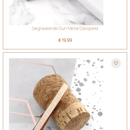
Gegraveerde Gun Metal Dasspeld
€
19.99