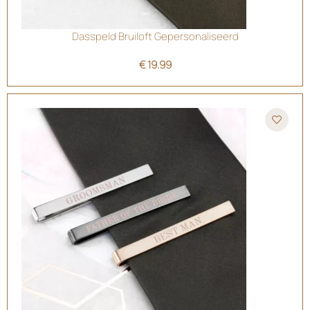
Dasspeld Bruiloft Gepersonaliseerd
€
19.99