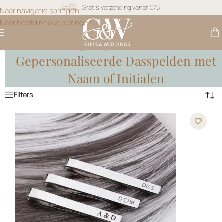
Snel geleverd
Naar navigatie springen
Naar hoofdinhoud springen
Gratis personalisatie
Gifts & Weddings
>
Gepersonaliseerde Dasspelden
Gepersonaliseerde Dasspelden met
Naam of Initialen