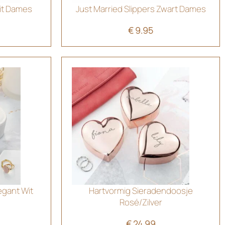
Wit Dames
Just Married Slippers Zwart Dames
€
9.95
egant Wit
Hartvormig Sieradendoosje
Rosé/Zilver
€
24.99