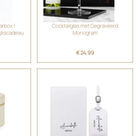
arbox |
Cocktailglas met Gegraveerd
ijkscadeau
Monogram
€
24.99