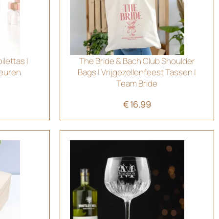
lettas |
The Bride & Bach Club Shoulder
leuren
Bags | Vrijgezellenfeest Tassen |
Team Bride
€
16.99