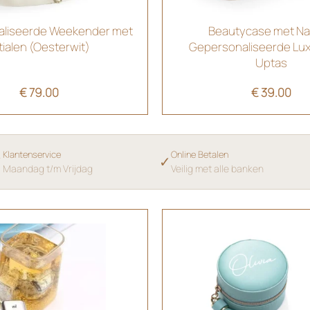
liseerde Weekender met
Beautycase met N
itialen (Oesterwit)
Gepersonaliseerde Lu
Uptas
€
79.00
€
39.00
Klantenservice
Online Betalen
✓
✓
Maandag t/m Vrijdag
Veilig met alle banken