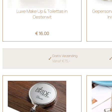
Luxe Make Up & Toilettas in
Gepersona
Oesterwit
In
€
16.00
Gratis Verzending
✓
Vanaf €75,-