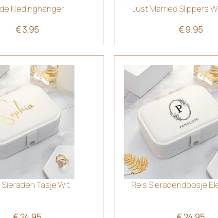
ide Kledinghanger
Just Married Slippers 
€
3.95
€
9.95
 Sieraden Tasje Wit
Reis Sieradendoosje El
€
24.95
€
24.95