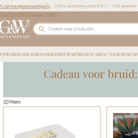
Gratis personalisatie
Gratis verzending vanaf €75
Snel geleverd
Naar navigatie springen
Naar hoofdinhoud springen
UWELIJKSCADEAU
BEDANKJES
TROUWARTIKELEN
CADEAU VOOR HEM
CAD
Cadeau voor bruid: