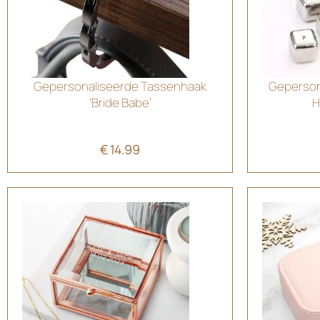
Gepersonaliseerde Tassenhaak
Gepersona
‘Bride Babe’
H
€
14.99