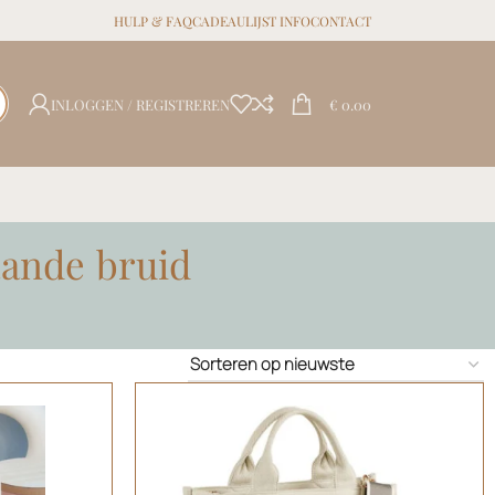
HULP & FAQ
CADEAULIJST INFO
CONTACT
INLOGGEN / REGISTREREN
€
0.00
aande bruid