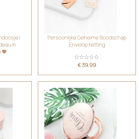
ndoosje |
Persoonlijke Geheime Boodschap
deau in
Envelop Ketting
 💖
€
39.99