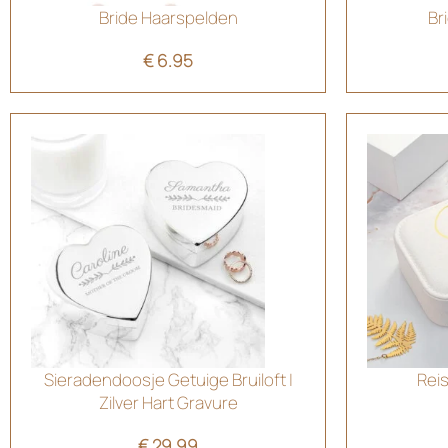
Bride Haarspelden
Br
€
6.95
Sieradendoosje Getuige Bruiloft |
Reis
Zilver Hart Gravure
€
29.99