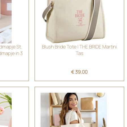
dmapje St.
Blush Bride Tote | THE BRIDE Martini
dmapje in 3
Tas
€
39.00