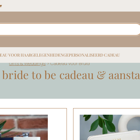
 ▼
EAU VOOR HAAR
GELEGENHEDEN
GEPERSONALISEERD CADEAU
Gifts & Weddings
>
Cadeau Voor Bruid
 bride to be cadeau & aanst