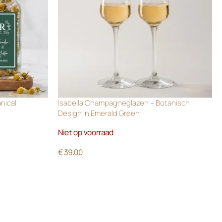
anical
Isabella Champagneglazen – Botanisch
Design in Emerald Green
Niet op voorraad
€
39.00