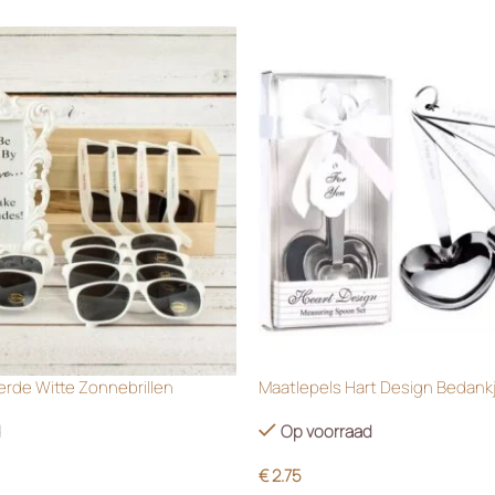
rde Witte Zonnebrillen
Maatlepels Hart Design Bedank
d
Op voorraad
€
2.75