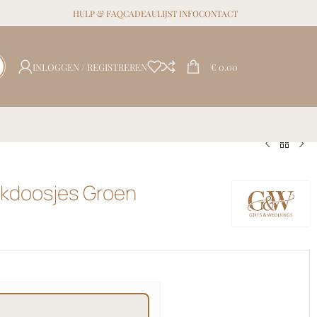
HULP & FAQ
CADEAULIJST INFO
CONTACT
INLOGGEN / REGISTREREN
€
0.00
kdoosjes Groen