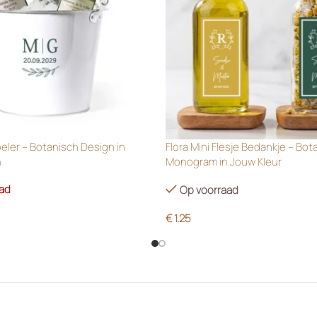
oeler – Botanisch Design in
Flora Mini Flesje Bedankje – Bot
n
Monogram in Jouw Kleur
aad
Op voorraad
€
1.25