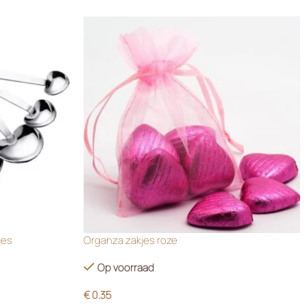
jes
Organza zakjes roze
Op voorraad
€
0.35