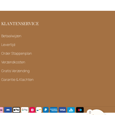
KLANTENSERVICE
Betaalwijzen
Levertijd
Order Stappenplan
Verzendkosten
Gratis Verzending
Garantie & Klachten
0