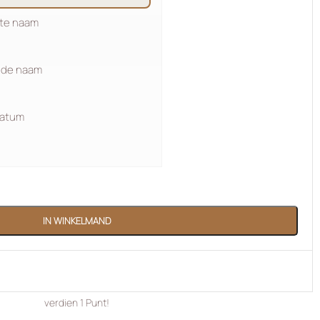
ste naam
de naam
atum
IN WINKELMAND
verdien
1
Punt!