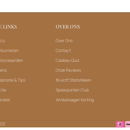
 LINKS
OVER ONS
icy
Over Ons
etourneren
Contact
Voorwaarden
Cadeau Quiz
vens
Onze Reviews
spiratie & Tips
Bruiloft Statistieken
ctie
Spaarpunten Club
iratie
Winkelwagen Korting
B02