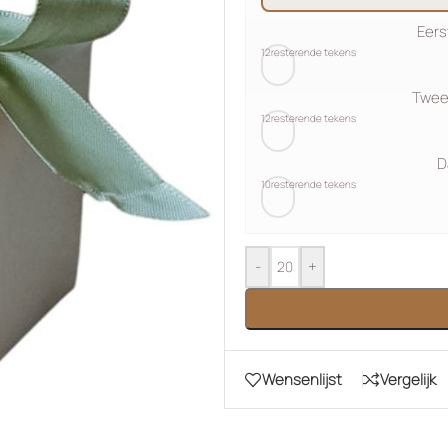
Eer
12
resterende tekens
Twee
12
resterende tekens
D
10
resterende tekens
-
+
Wensenlijst
Vergelijk