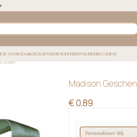
 ▼
EAU VOOR HAAR
GELEGENHEDEN
GEPERSONALISEERD CADEAU
s Groen
Madison Geschen
€
0.89
personaliseer mij