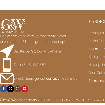
HANDIGE
Privacy Pol
Heb je een vraag of wil je meer weten over
Ruilen & R
onze cadeaus? Neem gerust contact op!
Algemene 
De Steiger 93, 1351 AH, Almere
Bankgege
Tel: (+31) 6 118.815.53
Huwelijksin
Onze Colle
E-mail: Neem gerust
contact
met ons op
Thema Insp
Gifts & Weddings
sinds 2007 | KvK: 94506183 | BTW: NL.1392.50414.