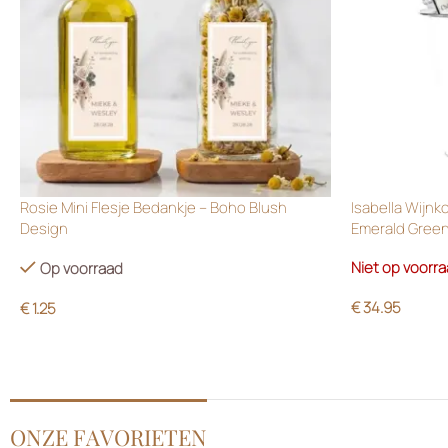
Rosie Mini Flesje Bedankje – Boho Blush
Isabella Wijnk
Design
Emerald Gree
Niet op voorr
Op voorraad
€
34.95
€
1.25
ONZE FAVORIETEN