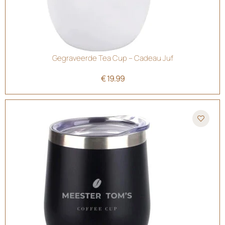
Gegraveerde Tea Cup – Cadeau Juf
€
19.99