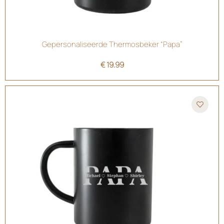
Gepersonaliseerde Thermosbeker “Papa”
€
19.99