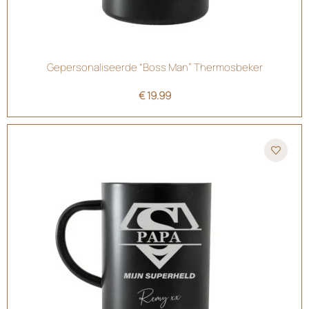
Gepersonaliseerde “Boss Man” Thermosbeker
€
19.99