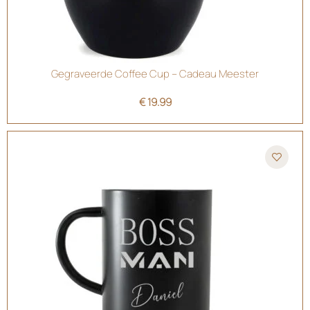
Gegraveerde Coffee Cup – Cadeau Meester
€
19.99