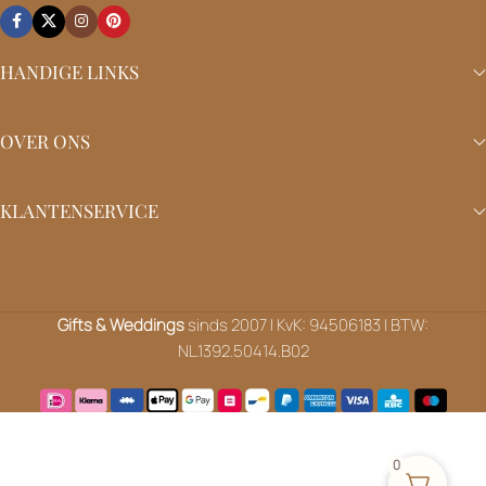
onze cadeaus? Neem gerust contact op!
De Steiger 93, 1351 AH, Almere
Tel: (+31) 6 118.815.53
E-mail: Neem gerust
contact
met ons op
HANDIGE LINKS
OVER ONS
KLANTENSERVICE
0