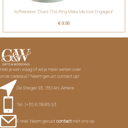
Koffiebeker “Does This Ring Make Me look Engaged”
€
9.95
Gratis Verzending
Klantenservice
✓
✓
Vanaf €75,-
Maandag t/m Vrijdag
Gemaakt met Liefde
Online Betalen
✓
✓
Voor elke bijzondere
Veilig met alle banken
gelegenheid
Heb je een vraag of wil je meer weten over