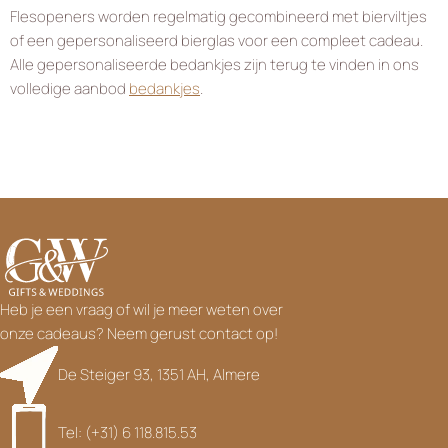
Flesopeners worden regelmatig gecombineerd met bierviltjes
of een gepersonaliseerd bierglas voor een compleet cadeau.
Alle gepersonaliseerde bedankjes zijn terug te vinden in ons
volledige aanbod
bedankjes
.
Heb je een vraag of wil je meer weten over
onze cadeaus? Neem gerust contact op!
De Steiger 93, 1351 AH, Almere
Tel: (+31) 6 118.815.53