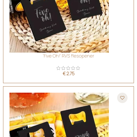
‘Five Oh!’ RVS flesopener
€
2.75