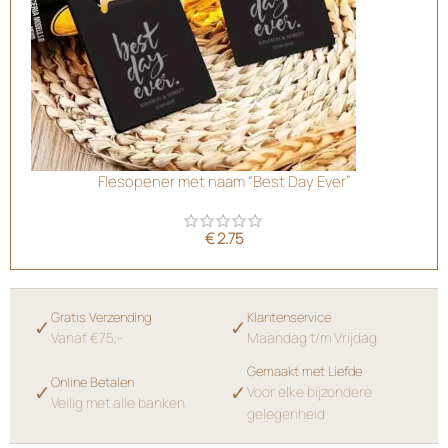
Flesopener met naam “Best Day Ever”
€
2.75
Gratis Verzending
Klantenservice
✓
✓
Vanaf €75,-
Maandag t/m Vrijdag
Gemaakt met Liefde
Online Betalen
✓
✓
Voor elke bijzondere
Veilig met alle banken
gelegenheid