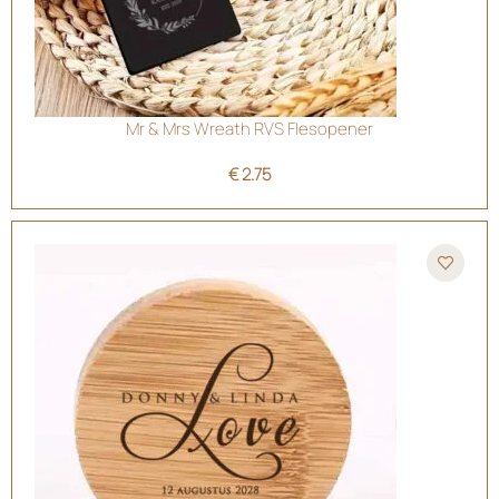
Mr & Mrs Wreath RVS Flesopener
€
2.75