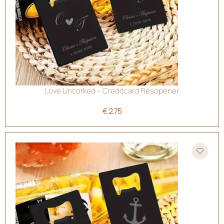
Love Uncorked – Creditcard Flesopener
€
2.75