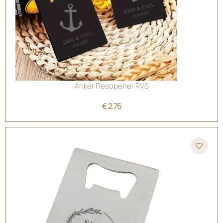
Anker Flesopener RVS
€
2.75