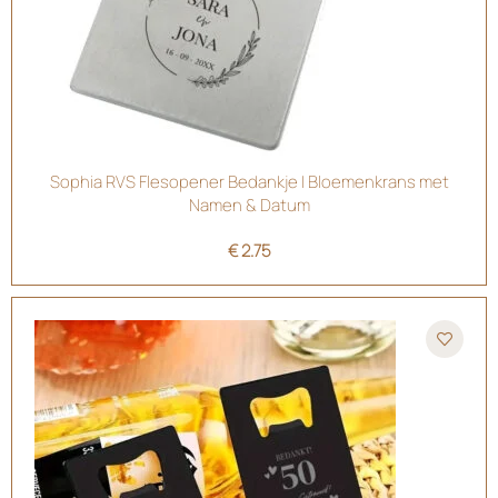
Sophia RVS Flesopener Bedankje | Bloemenkrans met
Namen & Datum
€
2.75