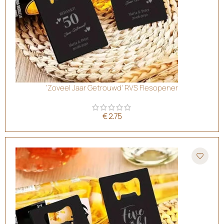
‘Zoveel Jaar Getrouwd’ RVS Flesopener
€
2.75