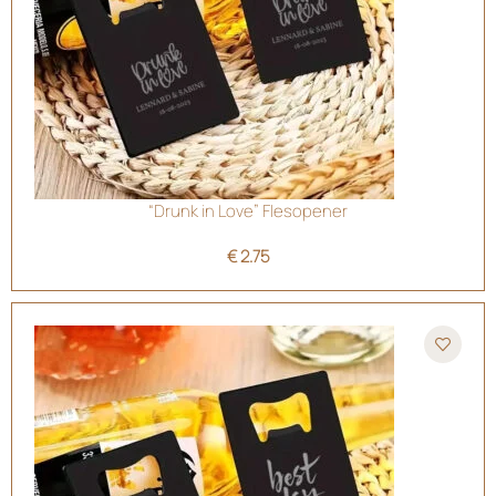
“Drunk in Love” Flesopener
€
2.75