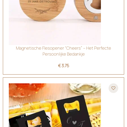
Magnetische Flesopener “Cheers” – Het Perfecte
Persoonlijke Bedankje
€
3.75