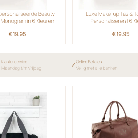
personaliseerde Beauty
Luxe Make-up Tas & Toi
 Monogram in 6 Kleuren
Personaliseren | 6 K
€
19.95
€
19.95
Klantenservice
Online Betalen
✓
✓
Maandag t/m Vrijdag
Veilig met alle banken