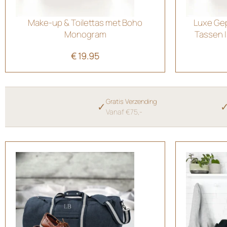
Make-up & Toilettas met Boho
Luxe Ge
Monogram
Tassen |
€
19.95
Gratis Verzending
✓
Vanaf €75,-