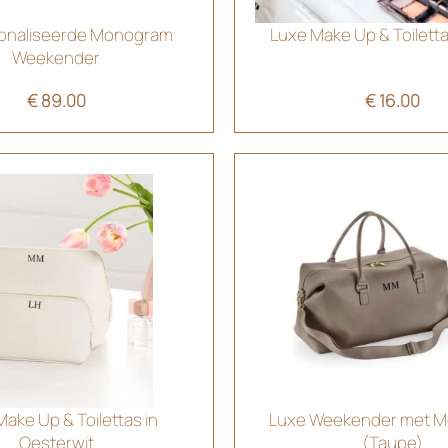
onaliseerde Monogram
Luxe Make Up & Toiletta
Weekender
€
89.00
€
16.00
ake Up & Toilettas in
Luxe Weekender met 
Oesterwit
(Taupe)