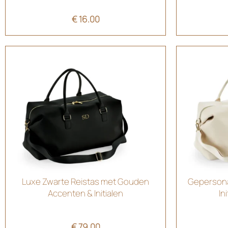
€
16.00
Luxe Zwarte Reistas met Gouden
Gepersona
Accenten & Initialen
In
€
79.00