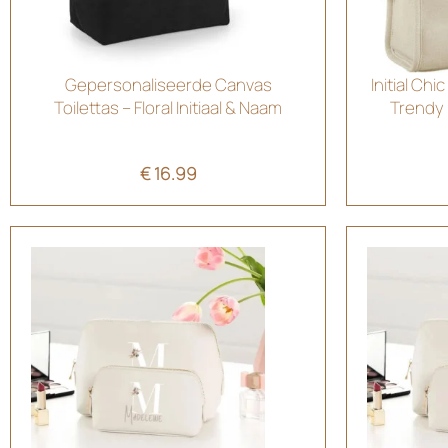
Gepersonaliseerde Canvas
Initial Ch
Toilettas – Floral Initiaal & Naam
Trendy 
€
16.99