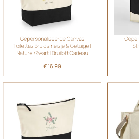
Gepersonaliseerde Canvas
Geper
Toilettas Bruidsmeisje & Getuige |
St
Naturel/Zwart | Bruiloft Cadeau
€
16.99