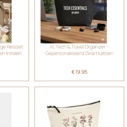
ige Reisset
XL Tech & Travel Organizer –
n Initialen
Gepersonaliseerd Zwart Katoen
€
19.95