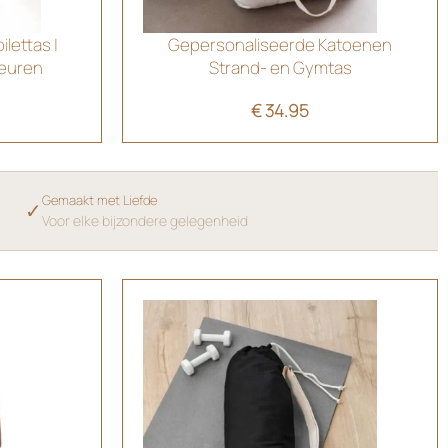
lettas |
Gepersonaliseerde Katoenen
leuren
Strand- en Gymtas
€
34.95
Gemaakt met Liefde
✓
Voor elke bijzondere gelegenheid