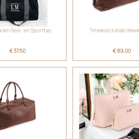
am Reis- en Sporttas
Timeless Initials We
€
37.50
€
89.00