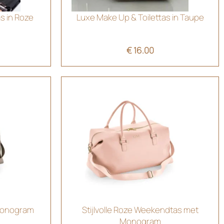
s in Roze
Luxe Make Up & Toilettas in Taupe
€
16.00
Monogram
Stijlvolle Roze Weekendtas met
Monogram