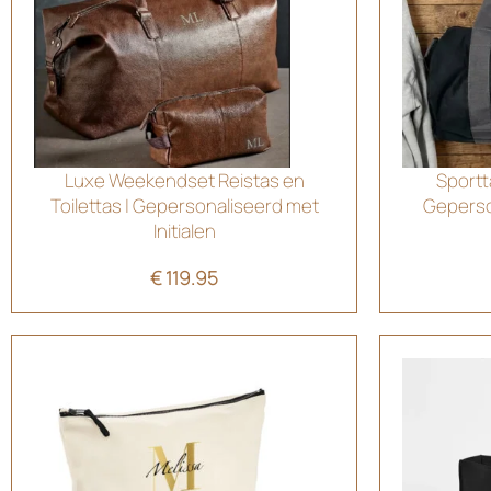
Luxe Weekendset Reistas en
Sportt
Toilettas | Gepersonaliseerd met
Geperso
Initialen
€
119.95