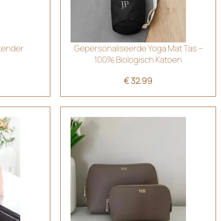
ekender
Gepersonaliseerde Yoga Mat Tas –
100% Biologisch Katoen
€
32.99