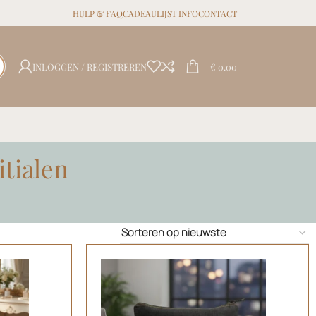
HULP & FAQ
CADEAULIJST INFO
CONTACT
INLOGGEN / REGISTREREN
€
0.00
tialen