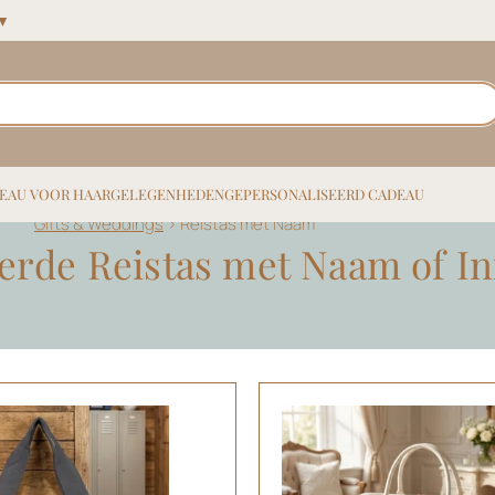
 ▼
EAU VOOR HAAR
GELEGENHEDEN
GEPERSONALISEERD CADEAU
Gifts & Weddings
>
Reistas met Naam
erde Reistas met Naam of Ini