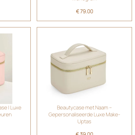
€
79.00
ase | Luxe
Beautycase met Naam –
leuren
Gepersonaliseerde Luxe Make-
Uptas
€
39.00