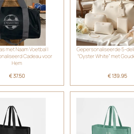
as met Naam Voetbal |
Gepersonaliseerde 5-del
naliseerd Cadeau voor
“Oyster White” met Goude
Hem
€
37.50
€
139.95