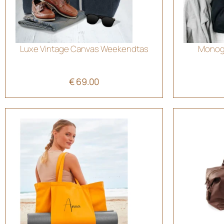
Luxe Vintage Canvas Weekendtas
Monogr
€
69.00