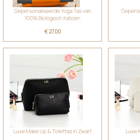
Gepersonaliseerde Yoga Tas van
Gepers
100% Biologisch Katoen
€
27.00
Luxe Make Up & Toilettas in Zwart
Luxe M