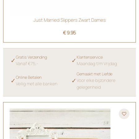
Just Married Slippers Zwart Dames
€
9.95
Gratis Verzending
Klantenservice
✓
✓
Vanaf €75,-
Maandag t/m Vrijdag
Gemaakt met Liefde
Online Betalen
✓
✓
Voor elke bijzondere
Veilig met alle banken
gelegenheid