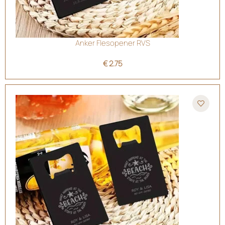
Anker Flesopener RVS
€
2.75