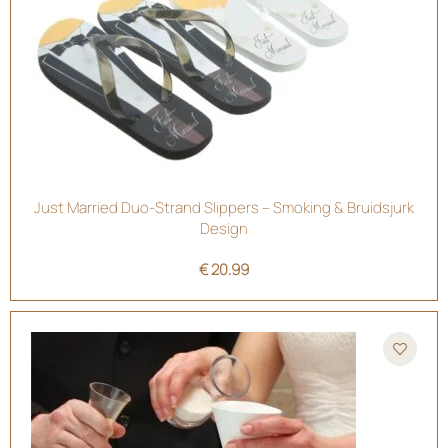
Just Married Duo-Strand Slippers – Smoking & Bruidsjurk
Design
€
20.99