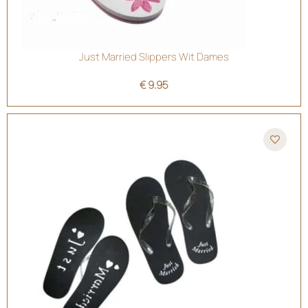
Just Married Slippers Wit Dames
€
9.95