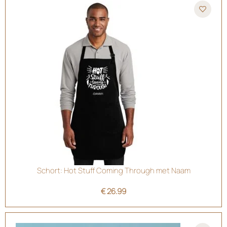
Schort: Hot Stuff Coming Through met Naam
€
26.99