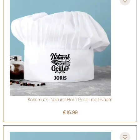
Koksmuts: Naturel Born Griller met Naam
€
16.99