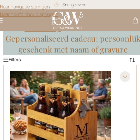
Gratis personalisatie
Naar navigatie springen
Naar hoofdinhoud springen
Gifts & Weddings
>
Gepersonaliseerd Cadeau
Gepersonaliseerd cadeau: persoonlij
geschenk met naam of gravure