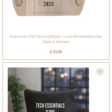
Executive Chef Serving Board – Luxe Serveerplank met
Naam & Messen
€
39.95