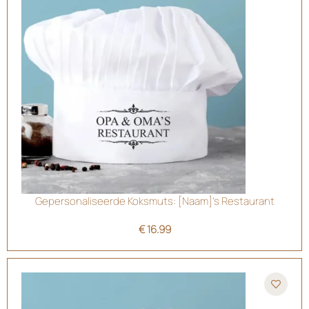
Gepersonaliseerde Koksmuts: [Naam]’s Restaurant
€
16.99