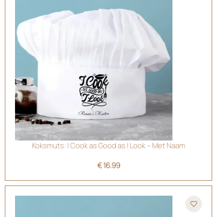
Koksmuts: I Cook as Good as I Look – Met Naam
€
16.99