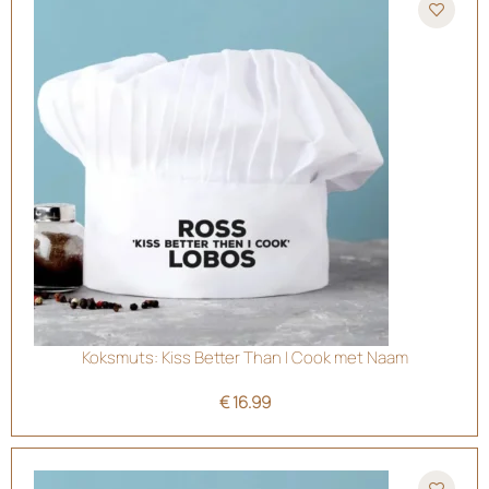
Koksmuts: Kiss Better Than I Cook met Naam
€
16.99