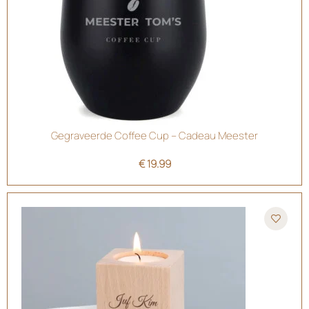
Gegraveerde Coffee Cup – Cadeau Meester
€
19.99