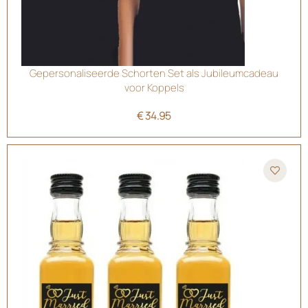
Gepersonaliseerde Schorten Set als Jubileumcadeau
voor Koppels
€
34.95