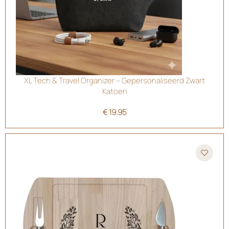
XL Tech & Travel Organizer – Gepersonaliseerd Zwart
Katoen
€
19.95