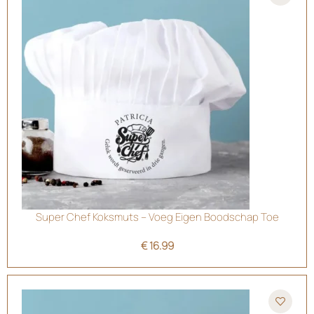
Super Chef Koksmuts – Voeg Eigen Boodschap Toe
€
16.99