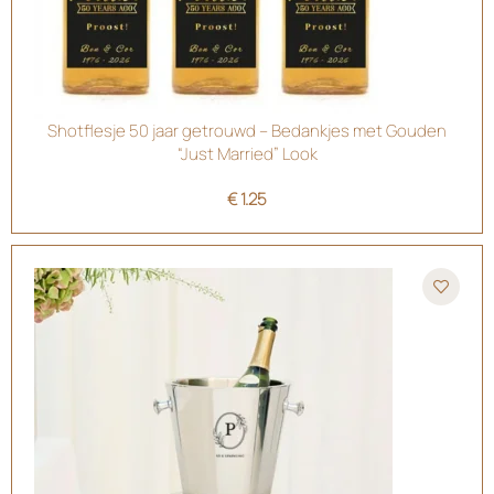
Shotflesje 50 jaar getrouwd – Bedankjes met Gouden
“Just Married” Look
€
1.25