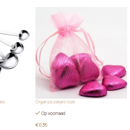
jes
Organza zakjes roze
Op voorraad
€
0.35