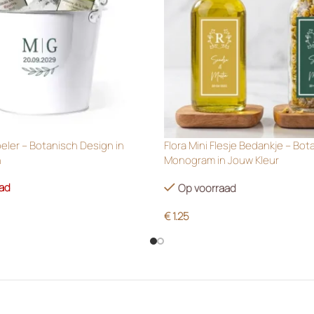
oeler – Botanisch Design in
Flora Mini Flesje Bedankje – Bot
n
Monogram in Jouw Kleur
aad
Op voorraad
€
1.25