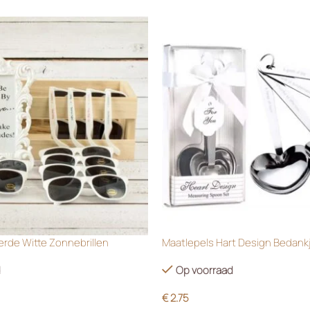
rde Witte Zonnebrillen
Maatlepels Hart Design Bedank
d
Op voorraad
€
2.75