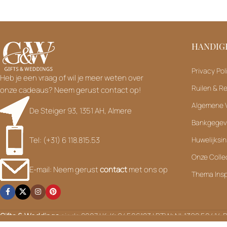
HANDIGE
Privacy Pol
Heb je een vraag of wil je meer weten over
Ruilen & R
onze cadeaus? Neem gerust contact op!
Algemene 
De Steiger 93, 1351 AH, Almere
Bankgege
Tel: (+31) 6 118.815.53
Huwelijksin
Onze Colle
E-mail: Neem gerust
contact
met ons op
Thema Insp
Tijdelijk telefonisch niet bereikbaar – Vanwege de topdr
zijn tijd
Gifts & Weddings
sinds 2007 | KvK: 94506183 | BTW: NL.1392.50414.