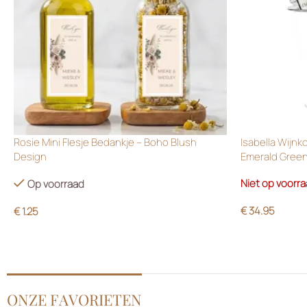
Rosie Mini Flesje Bedankje – Boho Blush
Isabella Wijnk
Design
Emerald Gree
Niet op voorr
Op voorraad
€
34.95
€
1.25
ONZE FAVORIETEN