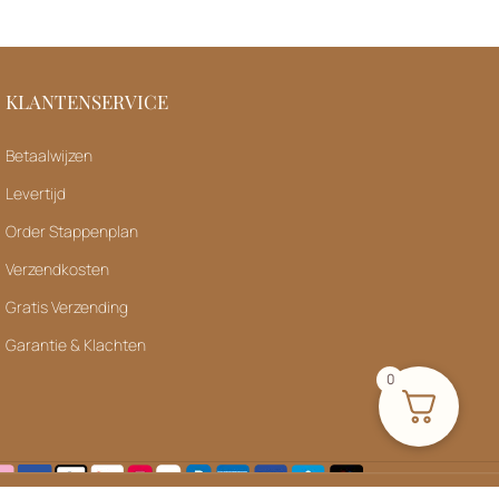
KLANTENSERVICE
Betaalwijzen
Levertijd
Order Stappenplan
Verzendkosten
Gratis Verzending
Garantie & Klachten
0
ie om alle bestellingen zo snel mogelijk te versturen. We
el verder!