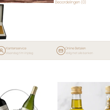
Beoordelingen (0)
Klantenservice
Online Betalen
Maandag t/m Vrijdag
Veilig met alle banken