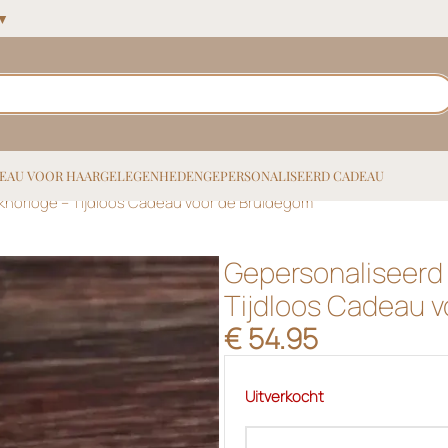
 ▼
EAU VOOR HAAR
GELEGENHEDEN
GEPERSONALISEERD CADEAU
khorloge – Tijdloos Cadeau voor de Bruidegom
Gepersonaliseerd 
Tijdloos Cadeau 
€
54.95
Uitverkocht