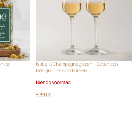
anical
Isabella Champagneglazen – Botanisch
Design in Emerald Green
Niet op voorraad
€
39.00