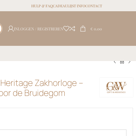
HULP & FAQ
CADEAULIJST INFO
CONTACT
INLOGGEN / REGISTREREN
€
0.00
Heritage Zakhorloge –
voor de Bruidegom