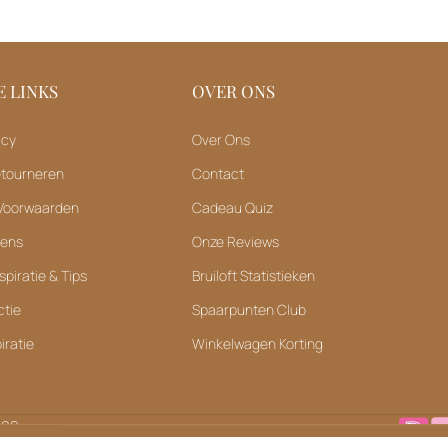
 LINKS
OVER ONS
icy
Over Ons
etourneren
Contact
Voorwaarden
Cadeau Quiz
vens
Onze Reviews
spiratie & Tips
Bruiloft Statistieken
ctie
Spaarpunten Club
iratie
Winkelwagen Korting
ukte rondom het trouwseizoen ligt onze focus volledig op de product
elijk niet telefonisch bereikbaar, maar helpen je via e-mail graag en sn
B02