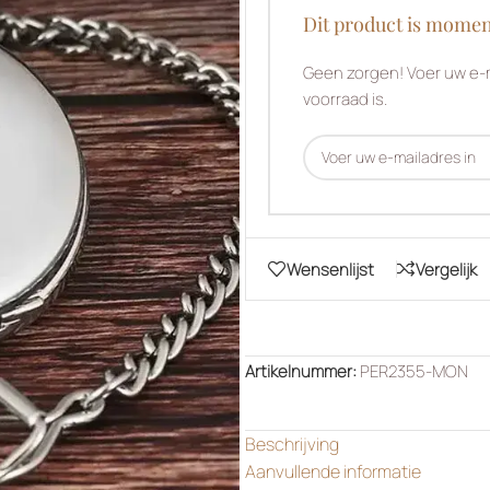
Dit product is momen
Geen zorgen! Voer uw e-m
voorraad is.
Wensenlijst
Vergelijk
Artikelnummer:
PER2355-MON
Beschrijving
Aanvullende informatie