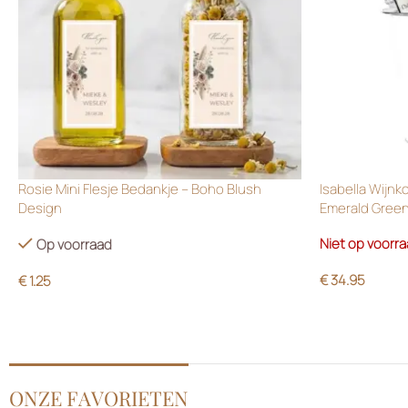
Rosie Mini Flesje Bedankje – Boho Blush
Isabella Wijnk
Design
Emerald Gree
Niet op voorr
Op voorraad
€
34.95
€
1.25
ONZE FAVORIETEN