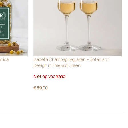
anical
Isabella Champagneglazen – Botanisch
Design in Emerald Green
Niet op voorraad
€
39.00