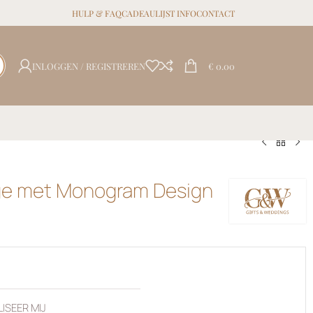
HULP & FAQ
CADEAULIJST INFO
CONTACT
INLOGGEN / REGISTREREN
€
0.00
oge met Monogram Design
ISEER MIJ