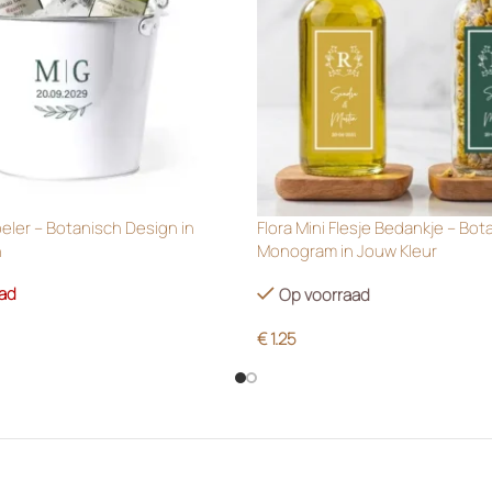
oeler – Botanisch Design in
Flora Mini Flesje Bedankje – Bot
n
Monogram in Jouw Kleur
aad
Op voorraad
€
1.25