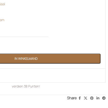
iaal
am
IN WINKELMAND
verdien
38
Punten!
Share