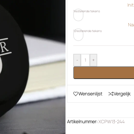
Init
1
resterende tekens
Na
12
resterende tekens
-
+
Wensenlijst
Vergelijk
Artikelnummer:
XCPW13-244