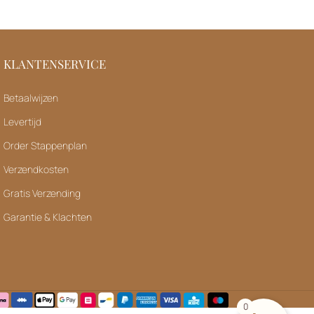
KLANTENSERVICE
Betaalwijzen
Levertijd
Order Stappenplan
Verzendkosten
Gratis Verzending
Garantie & Klachten
0