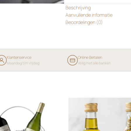
Beschrijving
Aanvullende informatie
Beoordelingen (0)
Klantenservice
Online Betalen
Maandag t/m Vrijdag
Veilig met alle banken