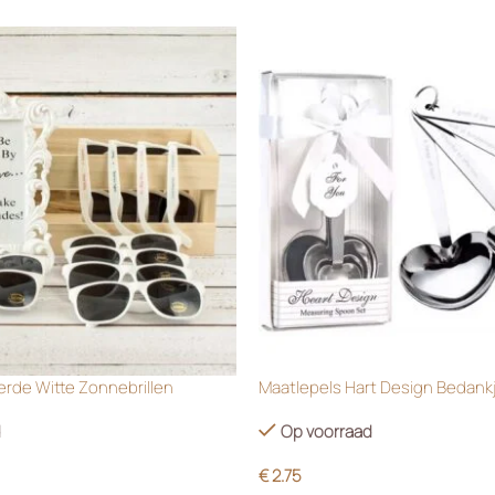
rde Witte Zonnebrillen
Maatlepels Hart Design Bedank
d
Op voorraad
€
2.75