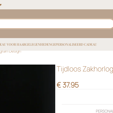
 ▼
EAU VOOR HAAR
GELEGENHEDEN
GEPERSONALISEERD CADEAU
ogram Design
Tijdloos Zakhorl
€
37.95
PERSONAL