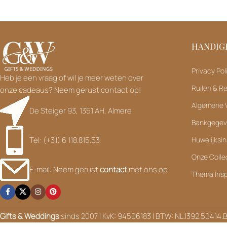
HANDIGE
Privacy Pol
Heb je een vraag of wil je meer weten over
Ruilen & R
onze cadeaus? Neem gerust contact op!
Algemene 
De Steiger 93, 1351 AH, Almere
Bankgege
Tel: (+31) 6 118.815.53
Huwelijksin
Onze Colle
E-mail: Neem gerust
contact
met ons op
Thema Insp
Gifts & Weddings
sinds 2007 | KvK: 94506183 | BTW: NL.1392.50414.