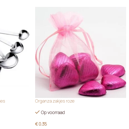
jes
Organza zakjes roze
Op voorraad
€
0.35