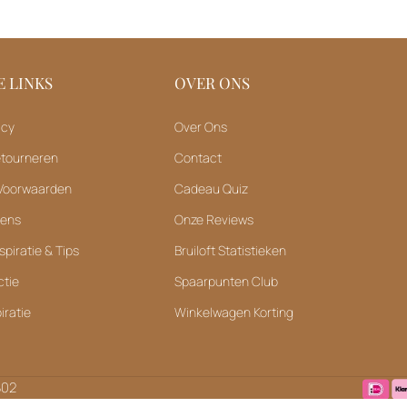
 LINKS
OVER ONS
icy
Over Ons
etourneren
Contact
Voorwaarden
Cadeau Quiz
vens
Onze Reviews
spiratie & Tips
Bruiloft Statistieken
ctie
Spaarpunten Club
iratie
Winkelwagen Korting
B02