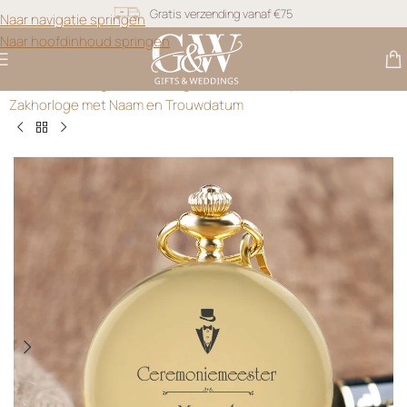
Naar navigatie springen
Snel geleverd
Naar hoofdinhoud springen
Gratis personalisatie
Gifts & Weddings
>
Zakhorloges
>
Golden Keepsake –
Zakhorloge met Naam en Trouwdatum