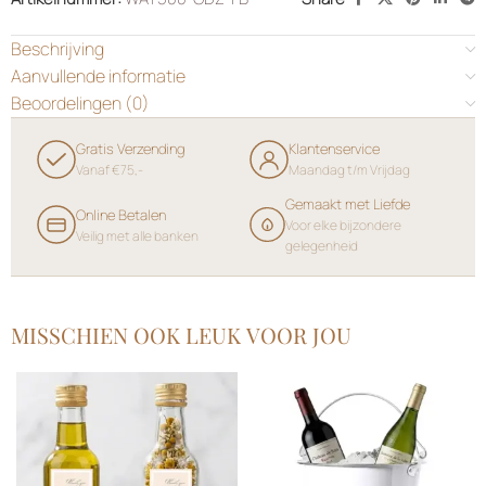
Beschrijving
Aanvullende informatie
Beoordelingen (0)
Gratis Verzending
Klantenservice
Vanaf €75,-
Maandag t/m Vrijdag
Gemaakt met Liefde
Online Betalen
Voor elke bijzondere
Veilig met alle banken
gelegenheid
MISSCHIEN OOK LEUK VOOR JOU