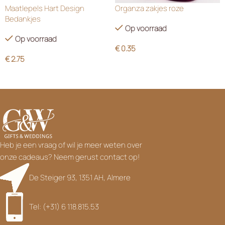
Maatlepels Hart Design
Organza zakjes roze
Bedankjes
Op voorraad
Op voorraad
€
0.35
€
2.75
Heb je een vraag of wil je meer weten over
onze cadeaus? Neem gerust contact op!
De Steiger 93, 1351 AH, Almere
Tel: (+31) 6 118.815.53