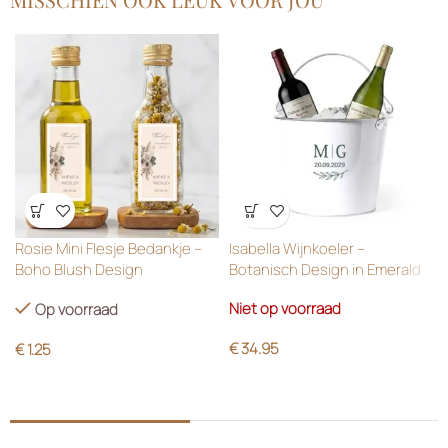
Wensenlijst
Wensenlijst
Rosie Mini Flesje Bedankje –
Isabella Wijnkoeler –
Boho Blush Design
Botanisch Design in Emerald
Green
Niet op voorraad
Op voorraad
€
34.95
€
1.25