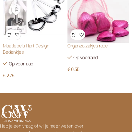
Wensenlijst
Wensenlijst
Maatlepels Hart Design
Organza zakjes roze
Bedankjes
Op voorraad
Op voorraad
€
0.35
€
2.75
Heb je een vraag of wil je meer weten over