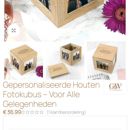
Klik om te vergroten
Gepersonaliseerde Houten
Fotokubus – Voor Alle
Gelegenheden
€
36.99
(
1
klantbeoordeling)