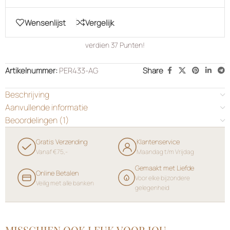
Wensenlijst
Vergelijk
verdien
37
Punten!
Artikelnummer:
PER433-AG
Share
Beschrijving
Aanvullende informatie
Beoordelingen (1)
Gratis Verzending
Klantenservice
Vanaf €75,-
Maandag t/m Vrijdag
Gemaakt met Liefde
Online Betalen
Voor elke bijzondere
Veilig met alle banken
gelegenheid
MISSCHIEN OOK LEUK VOOR JOU