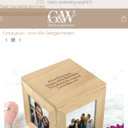
Snel geleverd
Naar navigatie springen
Naar hoofdinhoud springen
Gratis personalisatie
Gifts & Weddings
>
Fotoblokken
>
Gepersonaliseerde Houten
Fotokubus – Voor Alle Gelegenheden