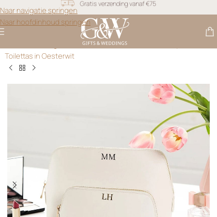
Snel geleverd
Naar navigatie springen
Naar hoofdinhoud springen
Gratis personalisatie
Gifts & Weddings
>
Reistas met Naam
>
Luxe Make Up &
Toilettas in Oesterwit