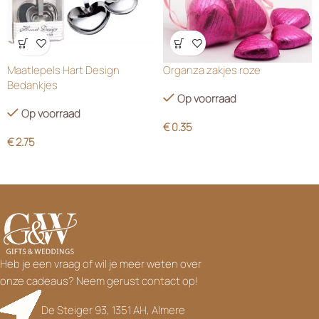
Wensenlijst
Wensenlijst
Maatlepels Hart Design
Organza zakjes roze
Bedankjes
Op voorraad
Op voorraad
€
0.35
€
2.75
Heb je een vraag of wil je meer weten over
onze cadeaus? Neem gerust contact op!
De Steiger 93, 1351 AH, Almere