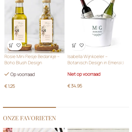
Wensenlijst
Wensenlijst
Rosie Mini Flesje Bedankje –
Isabella Wijnkoeler –
Boho Blush Design
Botanisch Design in Emerald
Green
Niet op voorraad
Op voorraad
€
34.95
€
1.25
ONZE FAVORIETEN