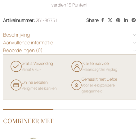
verdien
16
Punten!
Artikelnummer:
251-BG751
Share
Beschrijving
Aanvullende informatie
Beoordelingen (0)
Gratis Verzending
Klantenservice
Vanaf €75,-
Maandag t/m Vrijdag
Gemaakt met Liefde
Online Betalen
Voor elke bijzondere
Veilig met alle banken
gelegenheid
COMBINEER MET