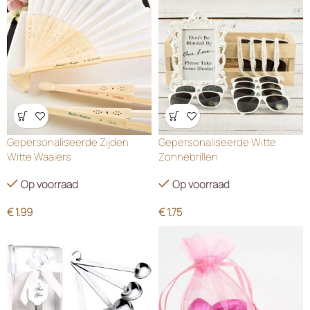
Wensenlijst
Wensenlijst
Gepersonaliseerde Zijden
Gepersonaliseerde Witte
Witte Waaiers
Zonnebrillen
Op voorraad
Op voorraad
€
1.99
€
1.75