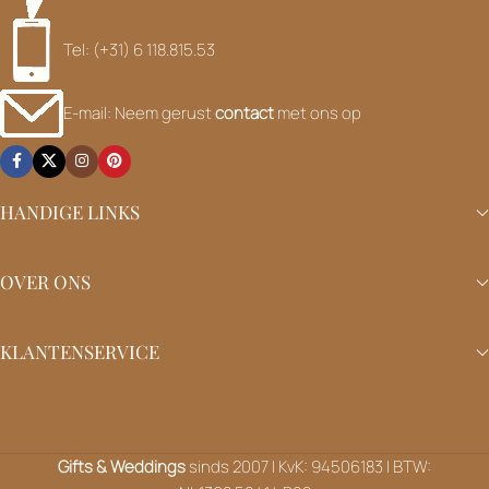
Tel: (+31) 6 118.815.53
E-mail: Neem gerust
contact
met ons op
HANDIGE LINKS
OVER ONS
KLANTENSERVICE
Gifts & Weddings
sinds 2007 | KvK: 94506183 | BTW: