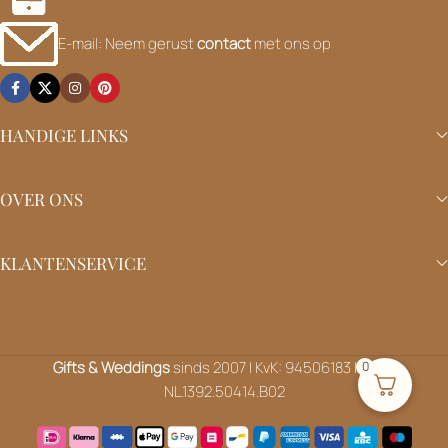
E-mail: Neem gerust
contact
met ons op
HANDIGE LINKS
OVER ONS
KLANTENSERVICE
Gifts & Weddings
sinds 2007 | KvK: 94506183 | BTW:
0
NL.1392.50414.B02