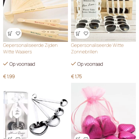
Wensenlijst
Wensenlijst
Gepersonaliseerde Zijden
Gepersonaliseerde Witte
Witte Waaiers
Zonnebrillen
Op voorraad
Op voorraad
€
1.99
€
1.75