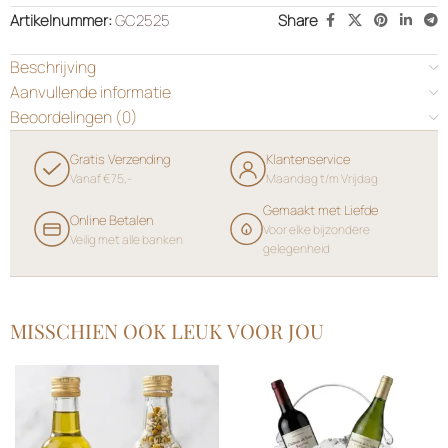
Artikelnummer:
GC2525
Share
Beschrijving
Aanvullende informatie
Beoordelingen (0)
Gratis Verzending
Klantenservice
Vanaf €75,-
Maandag t/m Vrijdag
Gemaakt met Liefde
Online Betalen
Voor elke bijzondere
Veilig met alle banken
gelegenheid
MISSCHIEN OOK LEUK VOOR JOU