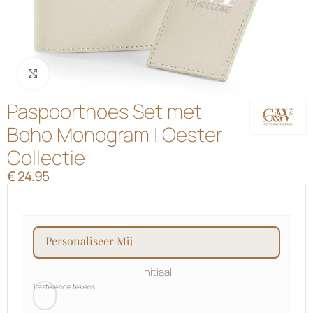
Klik om te vergroten
Paspoorthoes Set met
Boho Monogram | Oester
Collectie
€
24.95
personaliseer mij
Initiaal
1
resterende tekens