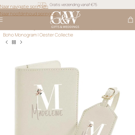
Naar navigatie springen
Snel geleverd
Naar hoofdinhoud springen
Gratis personalisatie
Gifts & Weddings
>
Cadeau voor Haar
>
Paspoorthoes Set met
Boho Monogram | Oester Collectie