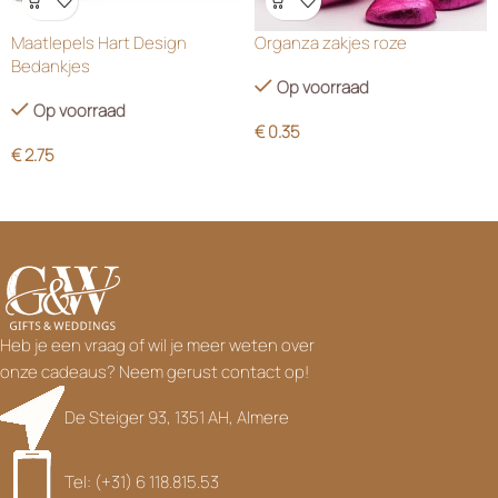
Wensenlijst
Wensenlijst
Maatlepels Hart Design
Organza zakjes roze
Bedankjes
Op voorraad
Op voorraad
€
0.35
€
2.75
Heb je een vraag of wil je meer weten over
onze cadeaus? Neem gerust contact op!
De Steiger 93, 1351 AH, Almere
Tel: (+31) 6 118.815.53