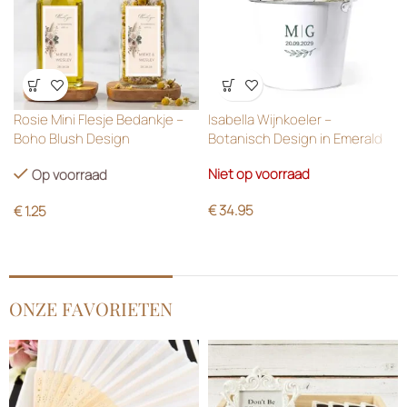
Wensenlijst
Wensenlijst
Rosie Mini Flesje Bedankje –
Isabella Wijnkoeler –
Boho Blush Design
Botanisch Design in Emerald
Green
Niet op voorraad
Op voorraad
€
34.95
€
1.25
ONZE FAVORIETEN