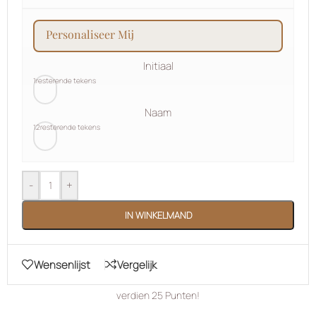
personaliseer mij
Initiaal
1
resterende tekens
Naam
12
resterende tekens
-
+
IN WINKELMAND
Wensenlijst
Vergelijk
verdien
25
Punten!