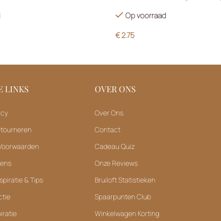
d
Op voorraad
€
2.75
 LINKS
OVER ONS
icy
Over Ons
etourneren
Contact
Voorwaarden
Cadeau Quiz
vens
Onze Reviews
spiratie & Tips
Bruiloft Statistieken
ctie
Spaarpunten Club
iratie
Winkelwagen Korting