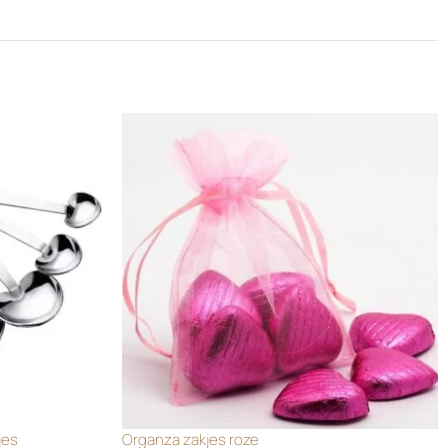
jes
Organza zakjes roze