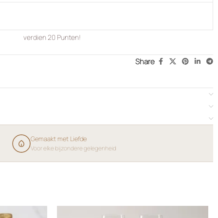
verdien
20
Punten!
Share
Gemaakt met Liefde
Voor elke bijzondere gelegenheid