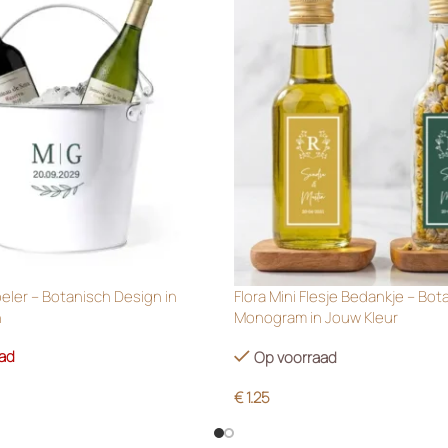
oeler – Botanisch Design in
Flora Mini Flesje Bedankje – Bot
n
Monogram in Jouw Kleur
aad
Op voorraad
€
1.25