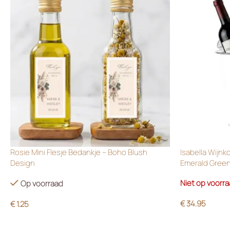
Rosie Mini Flesje Bedankje – Boho Blush
Isabella Wijnk
Design
Emerald Gree
Niet op voorr
Op voorraad
€
34.95
€
1.25