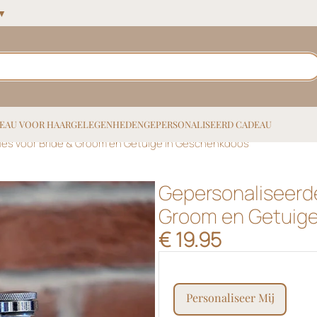
 ▼
EAU VOOR HAAR
GELEGENHEDEN
GEPERSONALISEERD CADEAU
es voor Bride & Groom en Getuige in Geschenkdoos
Gepersonaliseerde
Groom en Getuige
€
19.95
personaliseer mij