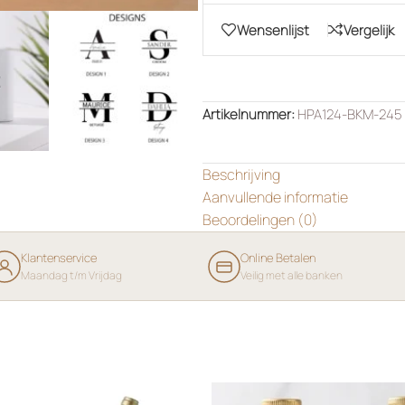
Wensenlijst
Vergelijk
Artikelnummer:
HPA124-BKM-245
Beschrijving
Aanvullende informatie
Beoordelingen (0)
Klantenservice
Online Betalen
Maandag t/m Vrijdag
Veilig met alle banken