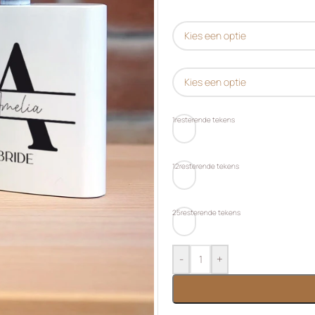
1
resterende tekens
12
resterende tekens
25
resterende tekens
-
+