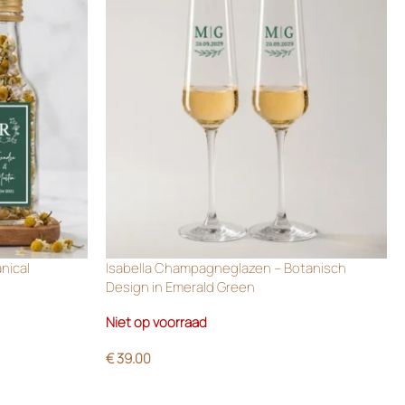
anical
Isabella Champagneglazen – Botanisch
Design in Emerald Green
Niet op voorraad
€
39.00