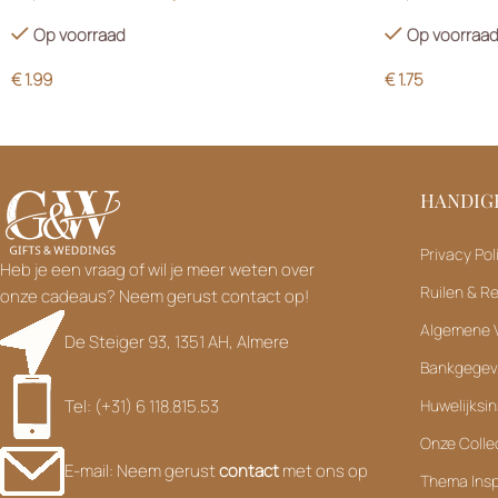
Op voorraad
Op voorraa
€
1.99
€
1.75
HANDIGE
Privacy Pol
Heb je een vraag of wil je meer weten over
Ruilen & R
onze cadeaus? Neem gerust contact op!
Algemene 
De Steiger 93, 1351 AH, Almere
Bankgege
Tel: (+31) 6 118.815.53
Huwelijksin
Onze Colle
E-mail: Neem gerust
contact
met ons op
Thema Insp