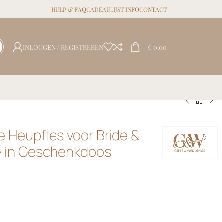
HULP & FAQ
CADEAULIJST INFO
CONTACT
INLOGGEN / REGISTREREN
€
0.00
 Heupfles voor Bride &
 in Geschenkdoos