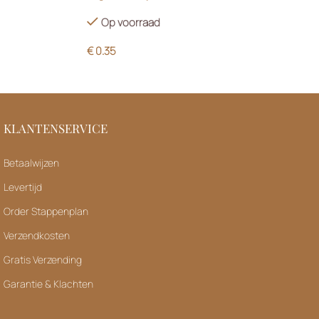
Op voorraad
€
0.35
KLANTENSERVICE
Betaalwijzen
Levertijd
Order Stappenplan
Verzendkosten
Gratis Verzending
Garantie & Klachten