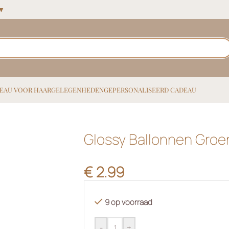
 ▼
EAU VOOR HAAR
GELEGENHEDEN
GEPERSONALISEERD CADEAU
Glossy Ballonnen Groe
€
2.99
9 op voorraad
-
+