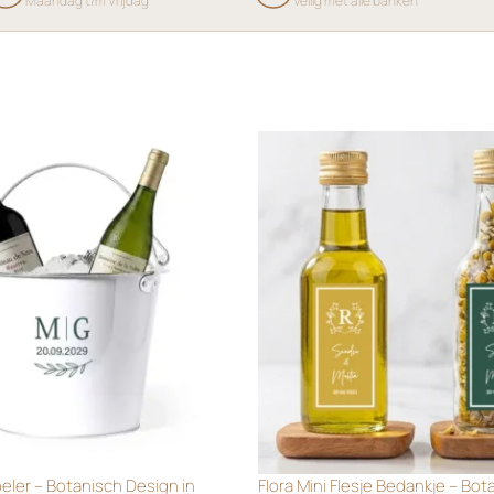
Maandag t/m Vrijdag
Veilig met alle banken
oeler – Botanisch Design in
Flora Mini Flesje Bedankje – Bot