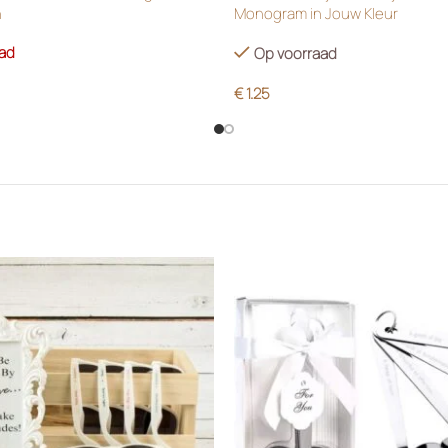
n
Monogram in Jouw Kleur
aad
Op voorraad
€
1.25