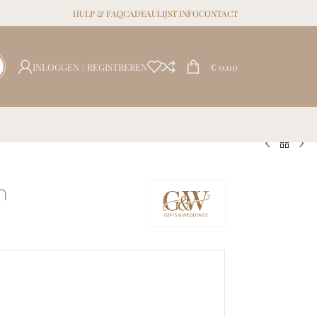
HULP & FAQ
CADEAULIJST INFO
CONTACT
INLOGGEN / REGISTREREN
€
0.00
n