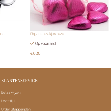
jes
Organza zakjes roze
Op voorraad
€
0.35
KLANTENSERVICE
Betaalwijzen
Levertijd
Order Stappenplan