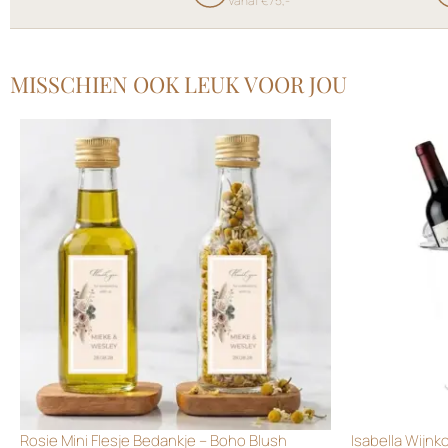
Vanaf €75,-
MISSCHIEN OOK LEUK VOOR JOU
Rosie Mini Flesje Bedankje – Boho Blush
Isabella Wijnk