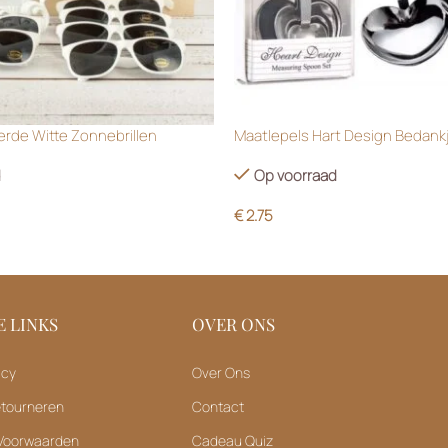
rde Witte Zonnebrillen
Maatlepels Hart Design Bedank
d
Op voorraad
€
2.75
 LINKS
OVER ONS
icy
Over Ons
etourneren
Contact
Voorwaarden
Cadeau Quiz