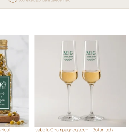
Voor elke bijzondere gelegenheid
anical
Isabella Champagneglazen – Botanisch