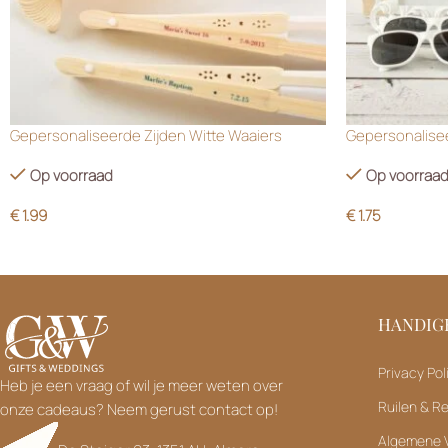
Gepersonaliseerde Zijden Witte Waaiers
Gepersonalisee
Op voorraad
Op voorraa
€
1.99
€
1.75
HANDIGE
Privacy Pol
Heb je een vraag of wil je meer weten over
Ruilen & R
onze cadeaus? Neem gerust contact op!
Algemene 