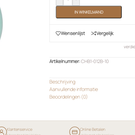
IN WINKELMAND
Wensenlijst
Vergelijk
verdi
Artikelnummer:
CHB1-012B-10
Beschrijving
Aanvullende informatie
Beoordelingen (0)
Klantenservice
Online Betalen