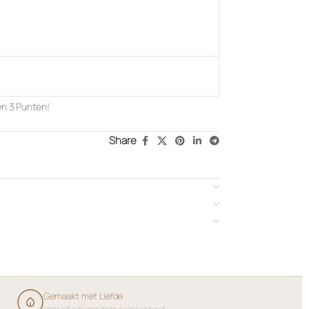
en
3
Punten!
Share
Gemaakt met Liefde