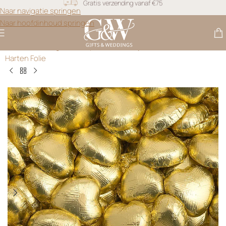
Snel geleverd
Naar navigatie springen
Naar hoofdinhoud springen
Gratis personalisatie
Gifts & Weddings
>
Snoep voor Bedankjes
>
Luxe Chocolade
Harten Folie