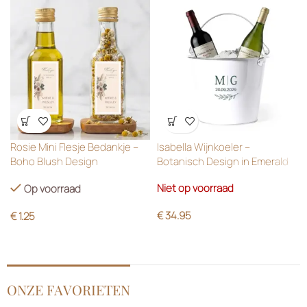
Wensenlijst
Wensenlijst
Rosie Mini Flesje Bedankje –
Isabella Wijnkoeler –
Boho Blush Design
Botanisch Design in Emerald
Green
Niet op voorraad
Op voorraad
€
34.95
€
1.25
ONZE FAVORIETEN