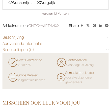
Wensenlijst
Vergelijk
verdien
13
Punten!
Artikelnummer:
CHOC-HART-MIXX
Share
Beschrijving
Aanvullende informatie
Beoordelingen (0)
Gratis Verzending
Klantenservice
Vanaf €75,-
Maandag t/m Vrijdag
Gemaakt met Liefde
Online Betalen
Voor elke bijzondere
Veilig met alle banken
gelegenheid
MISSCHIEN OOK LEUK VOOR JOU