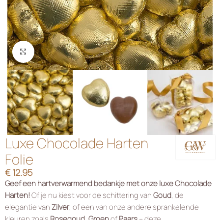
Klik om te vergroten
Luxe Chocolade Harten
Folie
€
12.95
Geef een hartverwarmend bedankje met onze luxe Chocolade
Harten!
Of je nu kiest voor de schittering van
Goud
, de
elegantie van
Zilver
, of een van onze andere sprankelende
kleuren zoals
Rosegoud
,
Groen
of
Paars
– deze