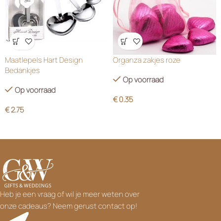
Wensenlijst
Wensenlijst
Maatlepels Hart Design
Organza zakjes roze
Bedankjes
Op voorraad
Op voorraad
€
0.35
€
2.75
Heb je een vraag of wil je meer weten over
onze cadeaus? Neem gerust contact op!