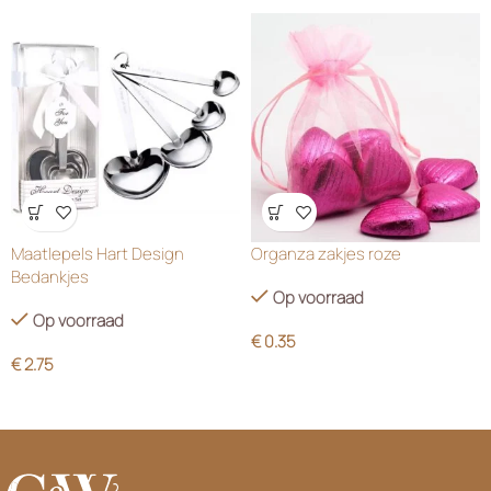
Wensenlijst
Wensenlijst
Maatlepels Hart Design
Organza zakjes roze
Bedankjes
Op voorraad
Op voorraad
€
0.35
€
2.75