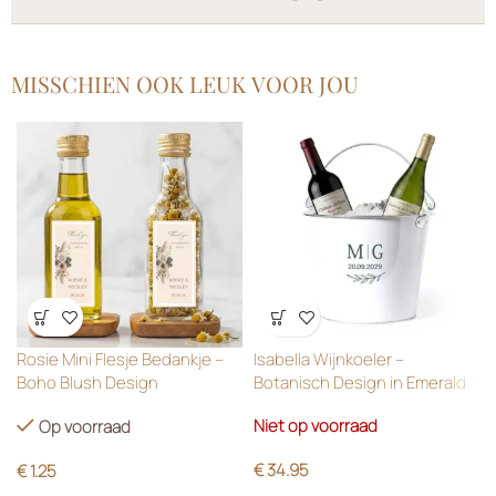
MISSCHIEN OOK LEUK VOOR JOU
Wensenlijst
Wensenlijst
Rosie Mini Flesje Bedankje –
Isabella Wijnkoeler –
Boho Blush Design
Botanisch Design in Emerald
Green
Niet op voorraad
Op voorraad
€
34.95
€
1.25