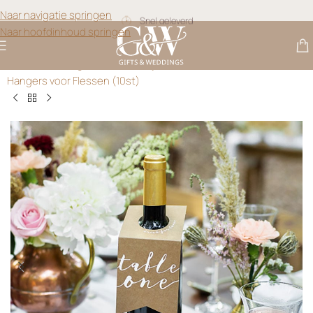
Snel geleverd
Naar navigatie springen
Naar hoofdinhoud springen
Gratis personalisatie
Gifts & Weddings
>
Plaatskaartjes
>
Tafelnummers Kraft –
Hangers voor Flessen (10st)