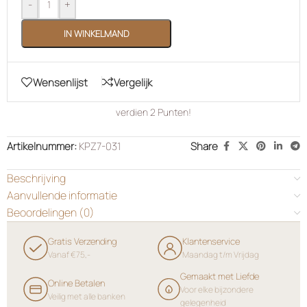
-
+
IN WINKELMAND
Wensenlijst
Vergelijk
verdien
2
Punten!
Artikelnummer:
KPZ7-031
Share
Beschrijving
Aanvullende informatie
Beoordelingen (0)
Gratis Verzending
Klantenservice
Vanaf €75,-
Maandag t/m Vrijdag
Gemaakt met Liefde
Online Betalen
Voor elke bijzondere
Veilig met alle banken
gelegenheid