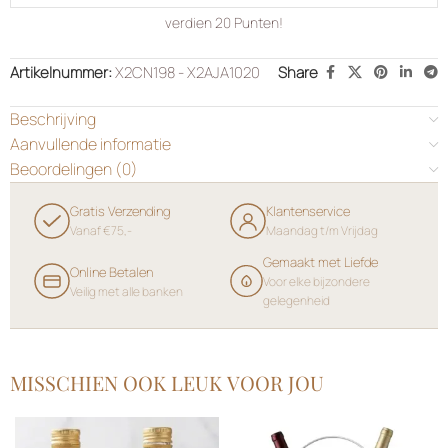
verdien
20
Punten!
Artikelnummer:
X2CN198 - X2AJA1020
Share
Beschrijving
Aanvullende informatie
Beoordelingen (0)
Gratis Verzending
Klantenservice
Vanaf €75,-
Maandag t/m Vrijdag
Gemaakt met Liefde
Online Betalen
Voor elke bijzondere
Veilig met alle banken
gelegenheid
MISSCHIEN OOK LEUK VOOR JOU