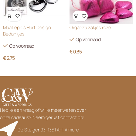
Wensenlijst
Wensenlijst
Maatlepels Hart Design
Organza zakjes roze
Bedankjes
Op voorraad
Op voorraad
€
0.35
€
2.75
Heb je een vraag of wil je meer weten over
onze cadeaus? Neem gerust contact op!
De Steiger 93, 1351 AH, Almere