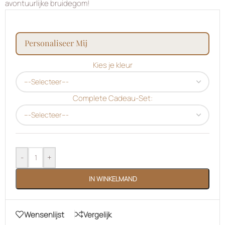
avontuurlijke bruidegom!
personaliseer mij
Kies je kleur
Complete Cadeau-Set:
-
+
IN WINKELMAND
Wensenlijst
Vergelijk