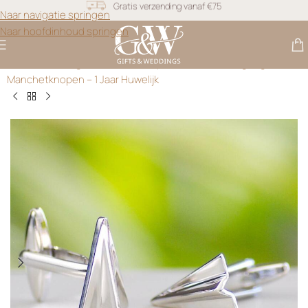
Snel geleverd
Naar navigatie springen
Naar hoofdinhoud springen
Gratis personalisatie
Gifts & Weddings
>
Manchetknopen
>
Zilveren Vliegtuig
Manchetknopen – 1 Jaar Huwelijk