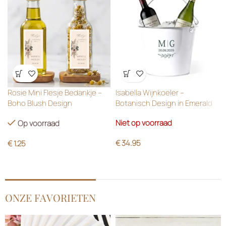
Wensenlijst
Wensenlijst
Rosie Mini Flesje Bedankje –
Isabella Wijnkoeler –
Boho Blush Design
Botanisch Design in Emerald
Green
Niet op voorraad
Op voorraad
€
34.95
€
1.25
ONZE FAVORIETEN