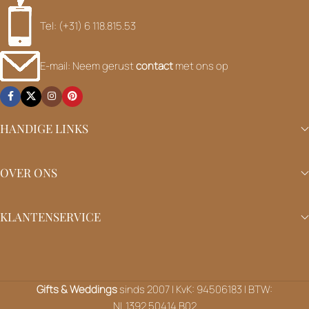
Tel: (+31) 6 118.815.53
E-mail: Neem gerust
contact
met ons op
HANDIGE LINKS
OVER ONS
KLANTENSERVICE
Gifts & Weddings
sinds 2007 | KvK: 94506183 | BTW:
NL.1392.50414.B02