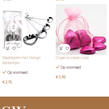
Wensenlijst
Wensenlijst
Maatlepels Hart Design
Organza zakjes roze
Bedankjes
Op voorraad
Op voorraad
€
0.35
€
2.75