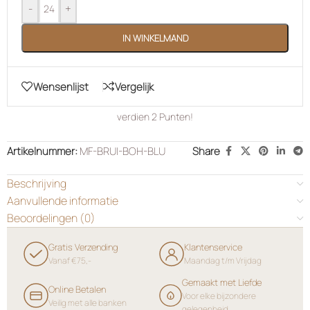
-
+
IN WINKELMAND
Wensenlijst
Vergelijk
verdien
2
Punten!
Artikelnummer:
MF-BRUI-BOH-BLU
Share
Beschrijving
Aanvullende informatie
Beoordelingen (0)
Gratis Verzending
Klantenservice
Vanaf €75,-
Maandag t/m Vrijdag
Gemaakt met Liefde
Online Betalen
Voor elke bijzondere
Veilig met alle banken
gelegenheid