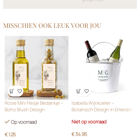
MISSCHIEN OOK LEUK VOOR JOU
Wensenlijst
Wensenlijst
Rosie Mini Flesje Bedankje –
Isabella Wijnkoeler –
Boho Blush Design
Botanisch Design in Emerald
Green
Niet op voorraad
Op voorraad
€
34.95
€
1.25