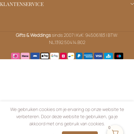
KLANTENSERVICE
Gifts & Weddings
sinds 2007 | KvK: 94506183 | BTW:
NL.1392.50414.B02
We gebruiken cookies om je ervaring op onze website te
verbeteren. Door deze website te gebruiken, ga je
akkoord met ons gebruik van cookies.
0