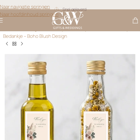
Snel geleverd
Naar navigatie springen
Naar hoofdinhoud springen
Gratis personalisatie
Gifts & Weddings
>
Mini Flesjes Bedankjes
>
Rosie Mini Flesje
Bedankje – Boho Blush Design