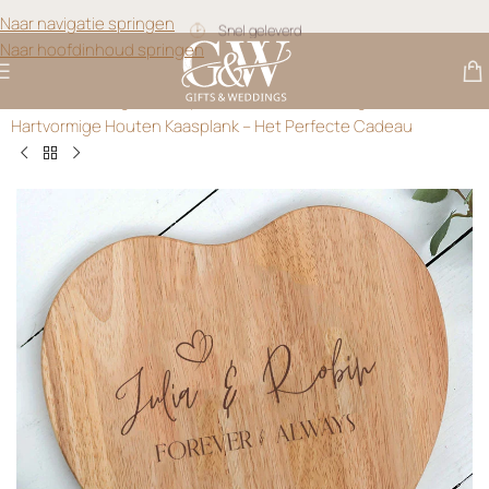
Snel geleverd
Naar navigatie springen
Naar hoofdinhoud springen
Gratis personalisatie
Gifts & Weddings
>
Kaasplanken Graveren
>
Gegraveerde
Hartvormige Houten Kaasplank – Het Perfecte Cadeau