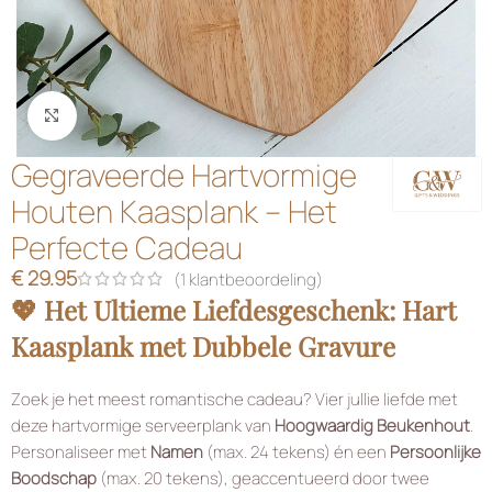
Klik om te vergroten
Gegraveerde Hartvormige
Houten Kaasplank – Het
Perfecte Cadeau
€
29.95
(
1
klantbeoordeling)
💖 Het Ultieme Liefdesgeschenk: Hart
Kaasplank met Dubbele Gravure
Zoek je het meest romantische cadeau? Vier jullie liefde met
deze hartvormige serveerplank van
Hoogwaardig Beukenhout
.
Personaliseer met
Namen
(max. 24 tekens) én een
Persoonlijke
Boodschap
(max. 20 tekens), geaccentueerd door twee