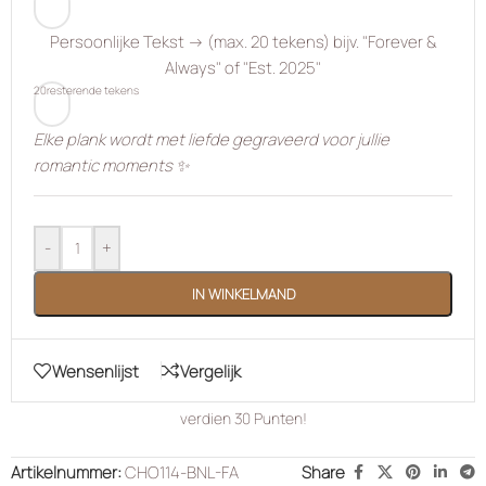
Persoonlijke Tekst → (max. 20 tekens) bijv. "Forever &
Always" of "Est. 2025"
20
resterende tekens
Elke plank wordt met liefde gegraveerd voor jullie
romantic moments ✨
-
+
IN WINKELMAND
Wensenlijst
Vergelijk
verdien
30
Punten!
Artikelnummer:
CHO114-BNL-FA
Share