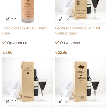
Wensenlijst
Wensenlijst
Food-Safe Houtolie – Board
Gepersonaliseerde Wijnkist
Care
“Gefeliciteerd”
Op voorraad
Op voorraad
€
8.95
€
22.95
Wensenlijst
Wensenlijst