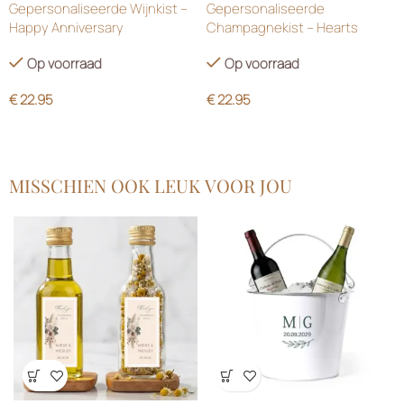
Gepersonaliseerde Wijnkist –
Gepersonaliseerde
Happy Anniversary
Champagnekist – Hearts
Op voorraad
Op voorraad
€
22.95
€
22.95
MISSCHIEN OOK LEUK VOOR JOU
Wensenlijst
Wensenlijst