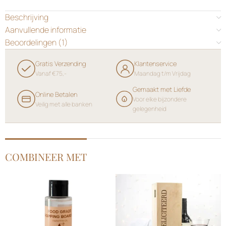
Beschrijving
Aanvullende informatie
Beoordelingen (1)
Gratis Verzending
Klantenservice
Vanaf €75,-
Maandag t/m Vrijdag
Gemaakt met Liefde
Online Betalen
Voor elke bijzondere
Veilig met alle banken
gelegenheid
COMBINEER MET