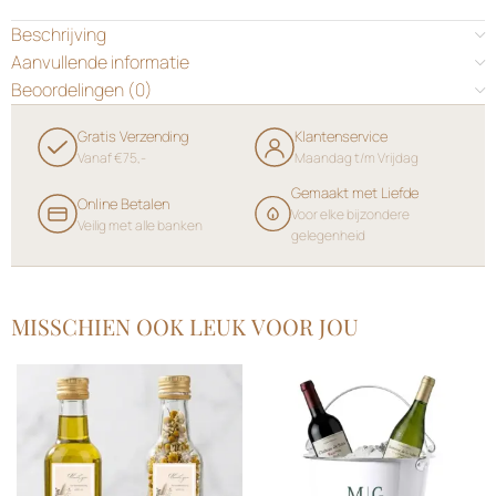
Beschrijving
Aanvullende informatie
Beoordelingen (0)
Gratis Verzending
Klantenservice
Vanaf €75,-
Maandag t/m Vrijdag
Gemaakt met Liefde
Online Betalen
Voor elke bijzondere
Veilig met alle banken
gelegenheid
MISSCHIEN OOK LEUK VOOR JOU