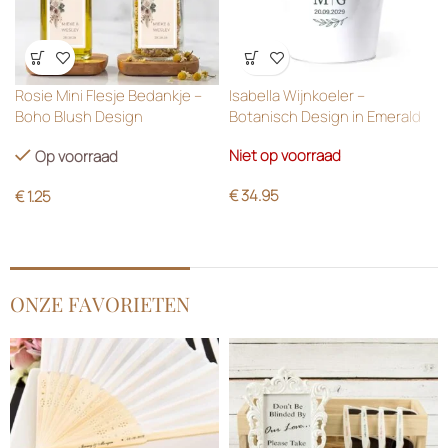
Wensenlijst
Wensenlijst
Rosie Mini Flesje Bedankje –
Isabella Wijnkoeler –
Boho Blush Design
Botanisch Design in Emerald
Green
Niet op voorraad
Op voorraad
€
34.95
€
1.25
ONZE FAVORIETEN