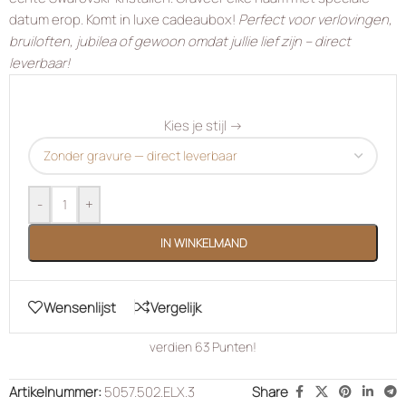
datum erop. Komt in luxe cadeaubox!
Perfect voor verlovingen,
bruiloften, jubilea of gewoon omdat jullie lief zijn – direct
leverbaar!
Kies je stijl →
-
+
IN WINKELMAND
Wensenlijst
Vergelijk
verdien
63
Punten!
Artikelnummer:
5057.502.ELX.3
Share