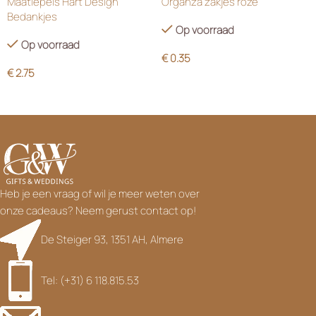
Maatlepels Hart Design
Organza zakjes roze
Bedankjes
Op voorraad
Op voorraad
€
0.35
€
2.75
Heb je een vraag of wil je meer weten over
onze cadeaus? Neem gerust contact op!
De Steiger 93, 1351 AH, Almere
Tel: (+31) 6 118.815.53