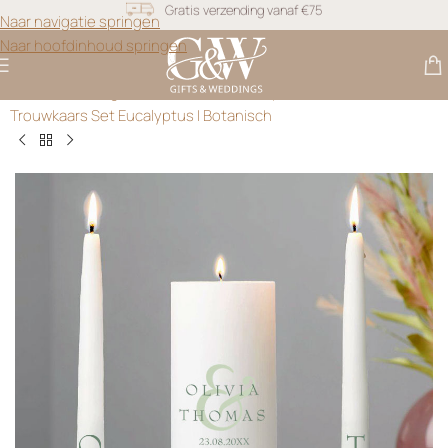
Snel geleverd
Naar navigatie springen
Naar hoofdinhoud springen
Gratis personalisatie
Gifts & Weddings
>
Trouwkaarsen
>
Gepersonaliseerde
Trouwkaars Set Eucalyptus | Botanisch