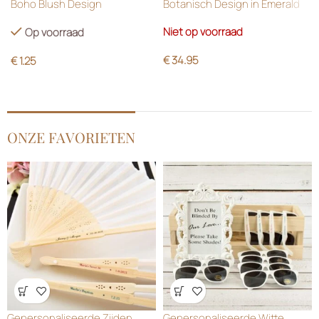
Boho Blush Design
Botanisch Design in Emerald
Green
Niet op voorraad
Op voorraad
€
34.95
€
1.25
ONZE FAVORIETEN
Wensenlijst
Wensenlijst
Gepersonaliseerde Zijden
Gepersonaliseerde Witte