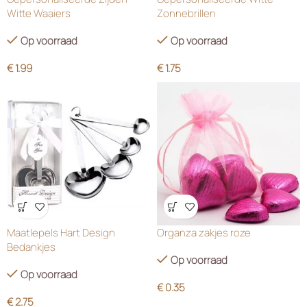
Witte Waaiers
Zonnebrillen
Op voorraad
Op voorraad
€
1.99
€
1.75
Wensenlijst
Wensenlijst
Maatlepels Hart Design
Organza zakjes roze
Bedankjes
Op voorraad
Op voorraad
€
0.35
€
2.75