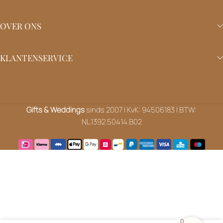
OVER ONS
KLANTENSERVICE
Gifts & Weddings
sinds 2007 | KvK: 94506183 | BTW:
NL.1392.50414.B02
0