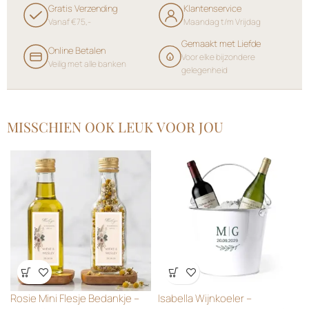
Gratis Verzending
Klantenservice
Vanaf €75,-
Maandag t/m Vrijdag
Gemaakt met Liefde
Online Betalen
Voor elke bijzondere
Veilig met alle banken
gelegenheid
MISSCHIEN OOK LEUK VOOR JOU
Wensenlijst
Wensenlijst
Rosie Mini Flesje Bedankje –
Isabella Wijnkoeler –