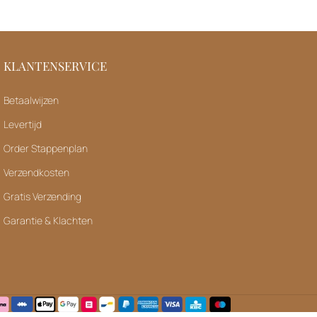
KLANTENSERVICE
Betaalwijzen
Levertijd
Order Stappenplan
Verzendkosten
Gratis Verzending
Garantie & Klachten