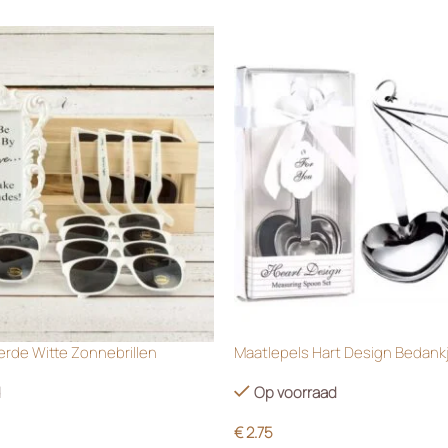
rde Witte Zonnebrillen
Maatlepels Hart Design Bedank
d
Op voorraad
€
2.75