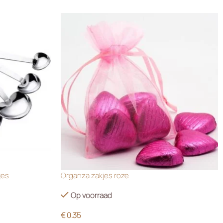
jes
Organza zakjes roze
Op voorraad
€
0.35