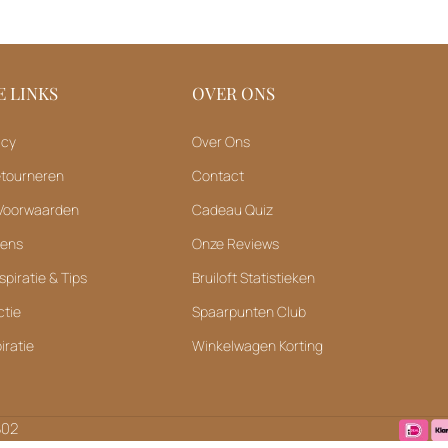
 LINKS
OVER ONS
icy
Over Ons
etourneren
Contact
Voorwaarden
Cadeau Quiz
vens
Onze Reviews
spiratie & Tips
Bruiloft Statistieken
ctie
Spaarpunten Club
iratie
Winkelwagen Korting
B02