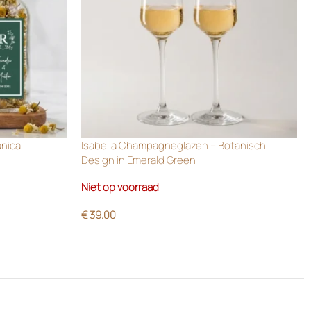
anical
Isabella Champagneglazen – Botanisch
Design in Emerald Green
Niet op voorraad
€
39.00