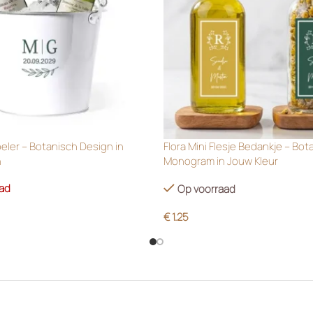
oeler – Botanisch Design in
Flora Mini Flesje Bedankje – Bot
n
Monogram in Jouw Kleur
aad
Op voorraad
€
1.25