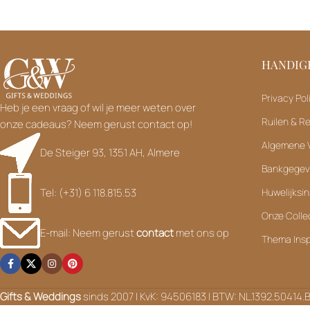
HANDIGE
Privacy Pol
Heb je een vraag of wil je meer weten over
Ruilen & R
onze cadeaus? Neem gerust contact op!
Algemene 
De Steiger 93, 1351 AH, Almere
Bankgege
Tel: (+31) 6 118.815.53
Huwelijksin
Onze Colle
E-mail: Neem gerust
contact
met ons op
Thema Insp
Gifts & Weddings
sinds 2007 | KvK: 94506183 | BTW: NL.1392.50414.