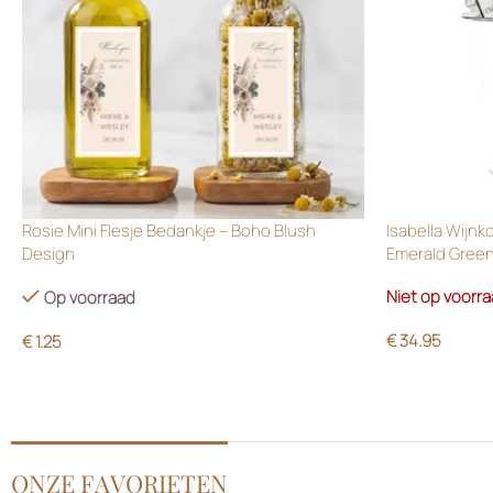
Rosie Mini Flesje Bedankje – Boho Blush
Isabella Wijnk
Design
Emerald Gree
Niet op voorr
Op voorraad
€
34.95
€
1.25
ONZE FAVORIETEN