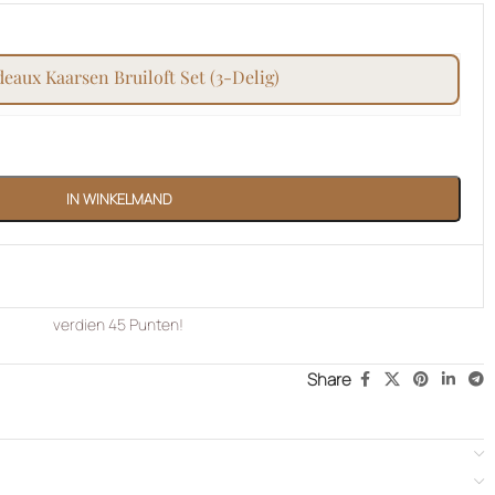
deaux kaarsen bruiloft set (3-delig)
IN WINKELMAND
verdien
45
Punten!
Share