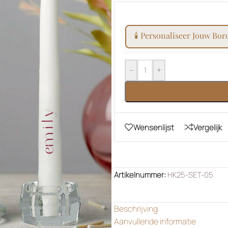
🕯️ personaliseer jouw bor
-
+
Wensenlijst
Vergelijk
Artikelnummer:
HK25-SET-05
Beschrijving
Aanvullende informatie