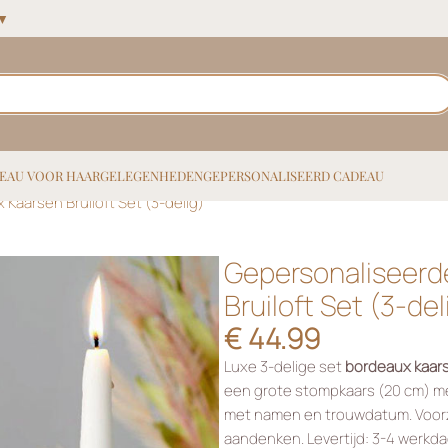
 ▼
EAU VOOR HAAR
GELEGENHEDEN
GEPERSONALISEERD CADEAU
Kaarsen Bruiloft Set (3-delig)
Gepersonaliseerd
Bruiloft Set (3-del
€
44.99
Luxe 3-delige set
bordeaux kaars
een grote stompkaars (20 cm) 
met namen en trouwdatum. Voorz
aandenken. Levertijd: 3-4 werkd